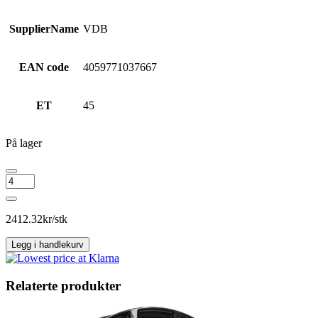
SupplierName
VDB
EAN code
4059771037667
ET
45
På lager
MONACO
WHEELS
GPX
Gloss
2412.32
kr/stk
Black
antall
Legg i handlekurv
Relaterte produkter