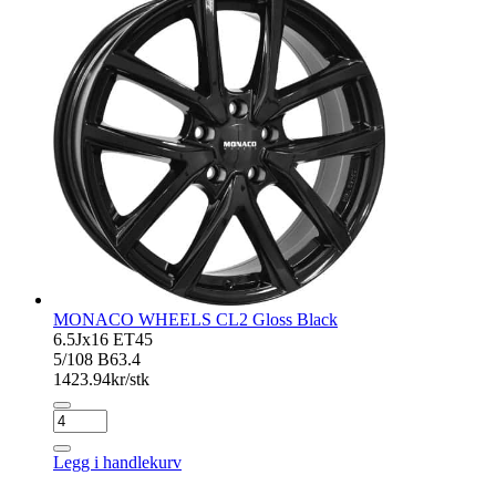
MONACO WHEELS CL2 Gloss Black
6.5Jx16 ET45
5/108 B63.4
1423.94
kr/stk
MONACO
WHEELS
CL2
Legg i handlekurv
Gloss