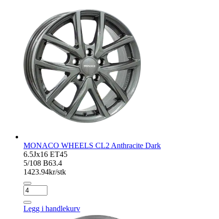
Dark
antall
MONACO WHEELS CL2 Anthracite Dark
6.5Jx16 ET45
5/108 B63.4
1423.94
kr/stk
MONACO
WHEELS
CL2
Legg i handlekurv
Anthracite