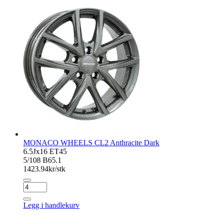
Dark
antall
MONACO WHEELS CL2 Anthracite Dark
6.5Jx16 ET45
5/108 B65.1
1423.94
kr/stk
MONACO
WHEELS
CL2
Legg i handlekurv
Anthracite