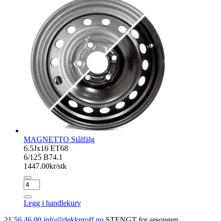
Dark
antall
MAGNETTO Stålfälg
6.5Jx16 ET68
6/125 B74.1
1447.00
kr/stk
MAGNETTO
Stålfälg
antall
Legg i handlekurv
21 56 46 00
info@dekkproff.no
STENGT for sesongen