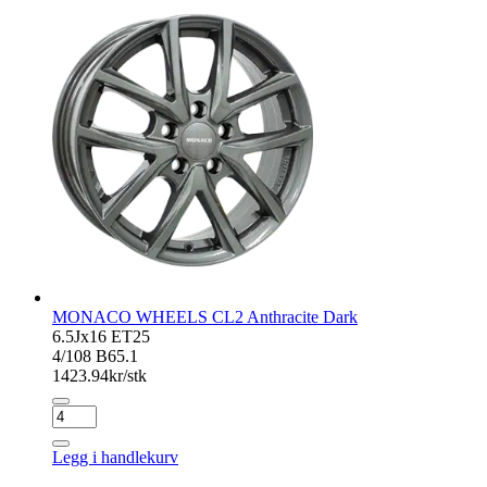
Black
antall
MONACO WHEELS CL2 Anthracite Dark
6.5Jx16 ET25
4/108 B65.1
1423.94
kr/stk
MONACO
WHEELS
CL2
Legg i handlekurv
Anthracite