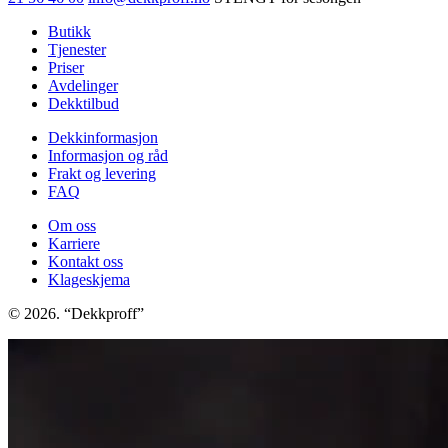
Butikk
Tjenester
Priser
Avdelinger
Dekktilbud
Dekkinformasjon
Informasjon og råd
Frakt og levering
FAQ
Om oss
Karriere
Kontakt oss
Klageskjema
© 2026. “Dekkproff”