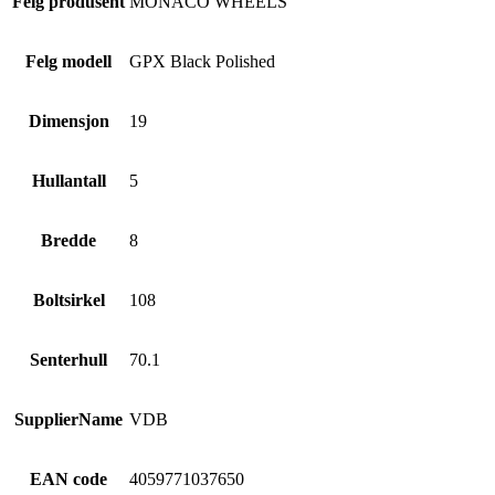
Felg produsent
MONACO WHEELS
Felg modell
GPX Black Polished
Dimensjon
19
Hullantall
5
Bredde
8
Boltsirkel
108
Senterhull
70.1
SupplierName
VDB
EAN code
4059771037650