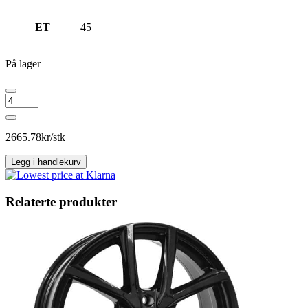
ET
45
På lager
MONACO
WHEELS
GPX
Black
2665.78
kr/stk
Polished
antall
Legg i handlekurv
Relaterte produkter