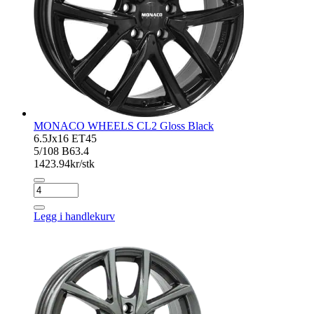
MONACO WHEELS CL2 Gloss Black
6.5Jx16 ET45
5/108 B63.4
1423.94
kr/stk
MONACO
WHEELS
CL2
Legg i handlekurv
Gloss
Black
antall