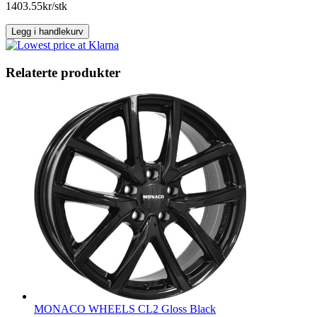
Silver
1403.55
kr/stk
antall
Legg i handlekurv
Relaterte produkter
MONACO WHEELS CL2 Gloss Black