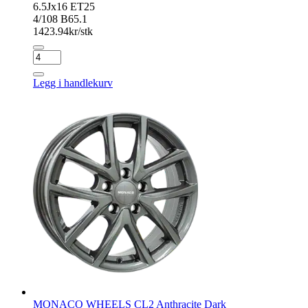
6.5Jx16 ET25
4/108 B65.1
1423.94
kr/stk
MONACO
WHEELS
CL2
Legg i handlekurv
Anthracite
Dark
antall
MONACO WHEELS CL2 Anthracite Dark