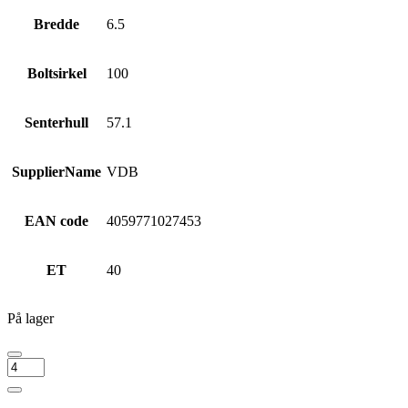
Bredde
6.5
Boltsirkel
100
Senterhull
57.1
SupplierName
VDB
EAN code
4059771027453
ET
40
På lager
MONACO
WHEELS
CL2