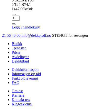
6.5Jx16 ET68
6/125 B74.1
1447.00
kr/stk
MAGNETTO
Stålfälg
antall
Legg i handlekurv
21 56 46 00
info@dekkproff.no
STENGT for sesongen
Butikk
Tjenester
Priser
Avdelinger
Dekktilbud
Dekkinformasjon
Informasjon og råd
Frakt og levering
FAQ
Om oss
Karriere
Kontakt oss
Klageskjema