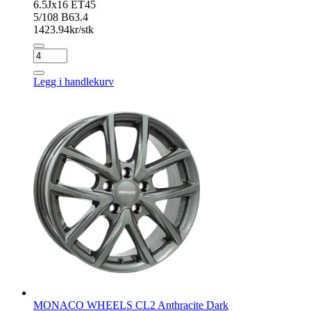
6.5Jx16 ET45
5/108 B63.4
1423.94
kr/stk
MONACO
WHEELS
CL2
Legg i handlekurv
Gloss
Black
antall
MONACO WHEELS CL2 Anthracite Dark