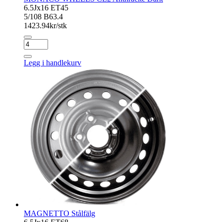
6.5Jx16 ET45
5/108 B63.4
1423.94
kr/stk
MONACO
WHEELS
CL2
Legg i handlekurv
Anthracite
Dark
antall
MAGNETTO Stålfälg