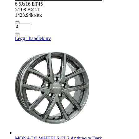
6.5Jx16 ET45
5/108 B65.1
1423.94
kr/stk
MONACO
WHEELS
CL2
Legg i handlekurv
Anthracite
Dark
antall
MONACO WHEELS CL2 Anthracite Dark