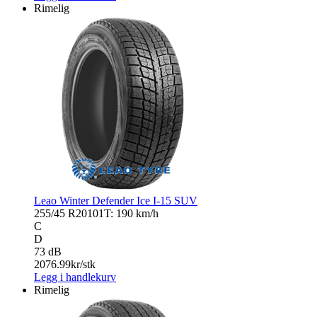
Rimelig
Leao Winter Defender Ice I-15 SUV
255/45 R20
101T: 190 km/h
C
D
73 dB
2076.99
kr/stk
Legg i handlekurv
Rimelig