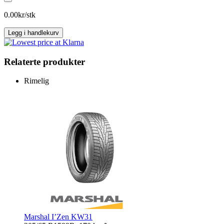
CAMPING
antall
0.00
kr/stk
Legg i handlekurv
Relaterte produkter
Rimelig
Marshal I’Zen KW31