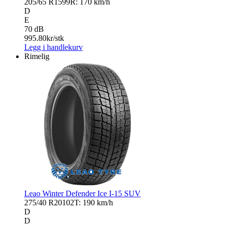
205/65 R15
99R: 170 km/h
D
E
70 dB
995.80
kr/stk
Legg i handlekurv
Rimelig
Leao Winter Defender Ice I-15 SUV
275/40 R20
102T: 190 km/h
D
D