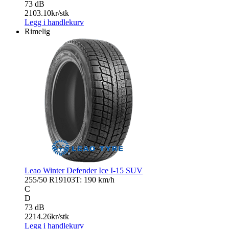
73 dB
2103.10
kr/stk
Legg i handlekurv
Rimelig
Leao Winter Defender Ice I-15 SUV
255/50 R19
103T: 190 km/h
C
D
73 dB
2214.26
kr/stk
Legg i handlekurv