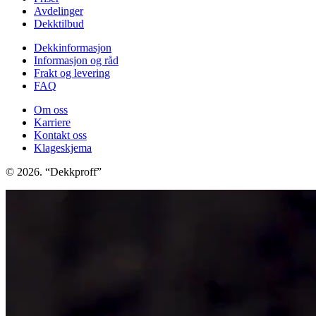
Avdelinger
Dekktilbud
Dekkinformasjon
Informasjon og råd
Frakt og levering
FAQ
Om oss
Karriere
Kontakt oss
Klageskjema
© 2026. “Dekkproff”