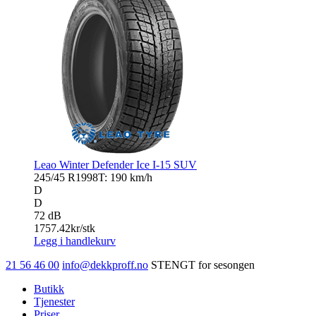
Leao Winter Defender Ice I-15 SUV
245/45 R19
98T: 190 km/h
D
D
72 dB
1757.42
kr/stk
Legg i handlekurv
21 56 46 00
info@dekkproff.no
STENGT for sesongen
Butikk
Tjenester
Priser