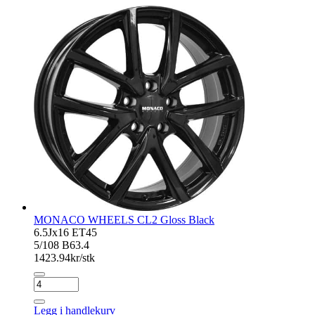
MONACO WHEELS CL2 Gloss Black
6.5Jx16 ET45
5/108 B63.4
1423.94
kr/stk
MONACO
WHEELS
CL2
Legg i handlekurv