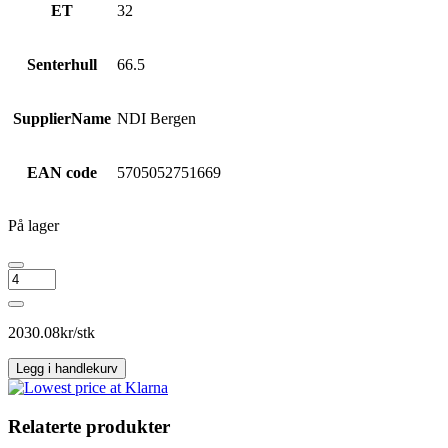
ET
32
Senterhull
66.5
SupplierName
NDI Bergen
EAN code
5705052751669
På lager
MEGA
WHEELS
Leo
antall
2030.08
kr/stk
Legg i handlekurv
Relaterte produkter