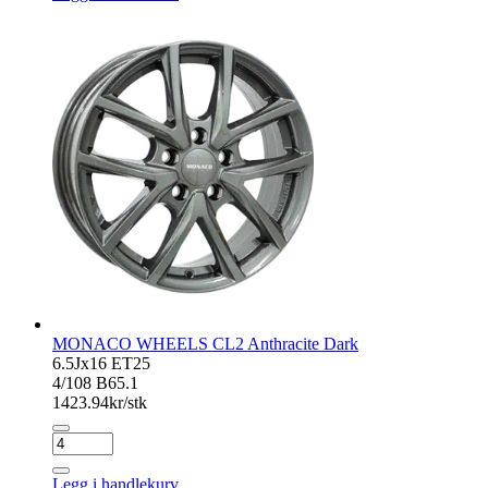
Gloss
Black
antall
MONACO WHEELS CL2 Anthracite Dark
6.5Jx16 ET25
4/108 B65.1
1423.94
kr/stk
MONACO
WHEELS
CL2
Legg i handlekurv