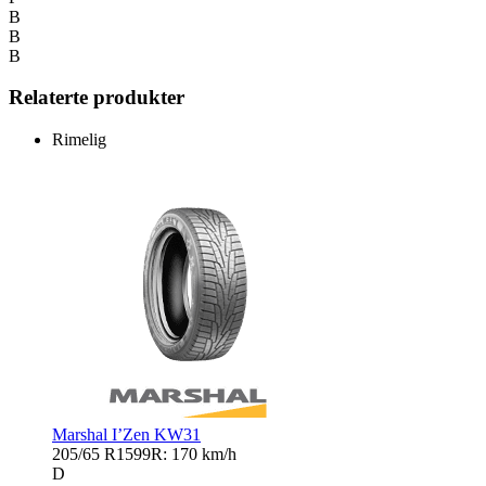
B
B
B
Relaterte produkter
Rimelig
Marshal I’Zen KW31
205/65 R15
99R: 170 km/h
D