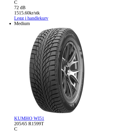
C
72 dB
1515.60
kr/stk
Legg i handlekurv
Medium
KUMHO WI51
205/65 R15
99T
C