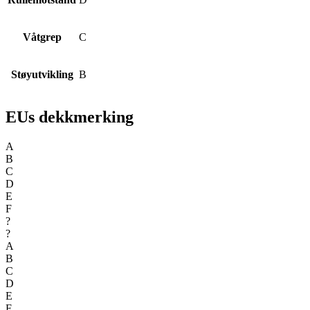
Våtgrep
C
Støyutvikling
B
EUs dekkmerking
A
B
C
D
E
F
?
?
A
B
C
D
E
F