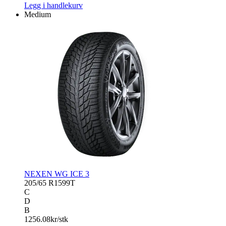
Legg i handlekurv
Medium
NEXEN WG ICE 3
205/65 R15
99T
C
D
B
1256.08
kr/stk