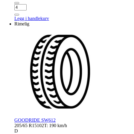
NEXEN
WG
ICE
Legg i handlekurv
3
Rimelig
antall
GOODRIDE SW612
205/65 R15
102T: 190 km/h
D