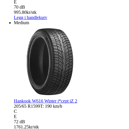
E
70 dB
995.80
kr/stk
Legg i handlekurv
Medium
Hankook W616 Winter i*cept iZ 2
205/65 R15
99T: 190 km/h
C
E
72 dB
1761.25
kr/stk