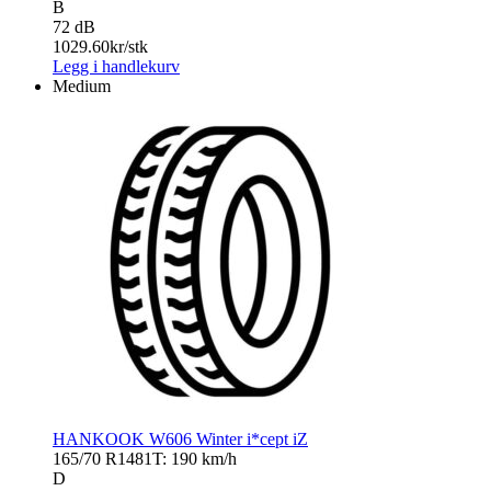
B
72 dB
1029.60
kr/stk
Legg i handlekurv
Medium
HANKOOK W606 Winter i*cept iZ
165/70 R14
81T: 190 km/h
D