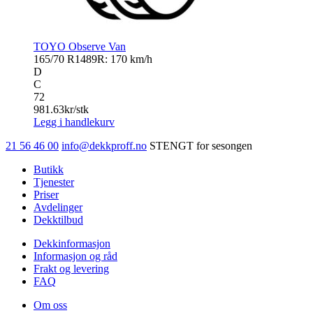
TOYO Observe Van
165/70 R14
89R: 170 km/h
D
C
72
981.63
kr/stk
Legg i handlekurv
21 56 46 00
info@dekkproff.no
STENGT for sesongen
Butikk
Tjenester
Priser
Avdelinger
Dekktilbud
Dekkinformasjon
Informasjon og råd
Frakt og levering
FAQ
Om oss