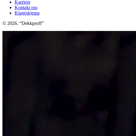
Karriere
Kontakt oss
Klageskjema
© 2026. “Dekkproff”