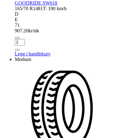
GOODRIDE SW618
165/70 R14
81T: 190 km/h
D
E
71
907.20
kr/stk
GOODRIDE
SW618
antall
Legg i handlekurv
Medium