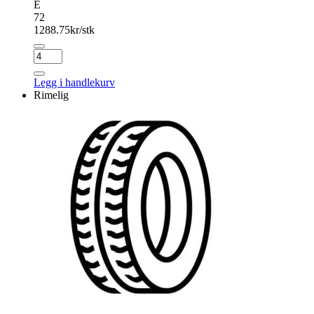
E
72
1288.75
kr/stk
HANKOOK
W606
Winter
Legg i handlekurv
i*cept
Rimelig
iZ
antall