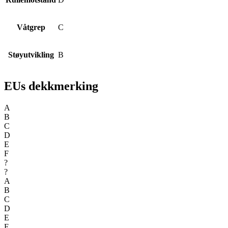
Våtgrep
C
Støyutvikling
B
EUs dekkmerking
A
B
C
D
E
F
?
?
A
B
C
D
E
F