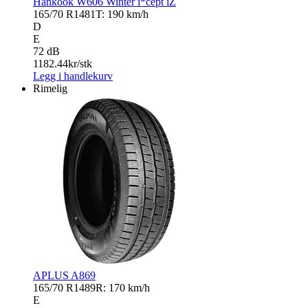
Hankook W606 Winter i*cept iZ
165/70 R14
81T: 190 km/h
D
E
72 dB
1182.44
kr/stk
Legg i handlekurv
Rimelig
APLUS A869
165/70 R14
89R: 170 km/h
E