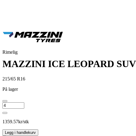
Rimelig
MAZZINI ICE LEOPARD SUV
215/65 R16
På lager
MAZZINI
ICE
LEOPARD
SUV
1359.57
kr/stk
antall
Legg i handlekurv