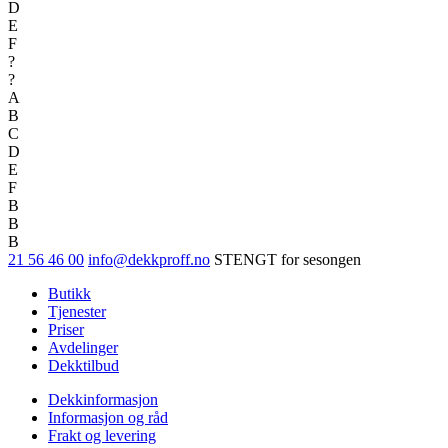
D
E
F
?
?
A
B
C
D
E
F
B
B
B
21 56 46 00
info@dekkproff.no
STENGT for sesongen
Butikk
Tjenester
Priser
Avdelinger
Dekktilbud
Dekkinformasjon
Informasjon og råd
Frakt og levering