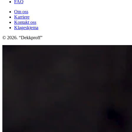
FAQ
Om oss
Karriere
Kontakt oss
Klageskjema
© 2026. “Dekkproff”