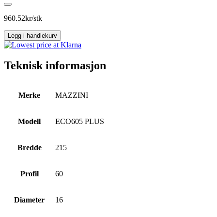
PLUS
antall
960.52
kr/stk
Legg i handlekurv
Teknisk informasjon
Merke
MAZZINI
Modell
ECO605 PLUS
Bredde
215
Profil
60
Diameter
16