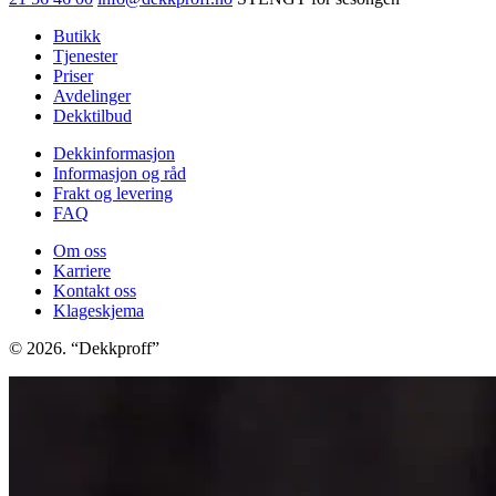
Butikk
Tjenester
Priser
Avdelinger
Dekktilbud
Dekkinformasjon
Informasjon og råd
Frakt og levering
FAQ
Om oss
Karriere
Kontakt oss
Klageskjema
© 2026. “Dekkproff”