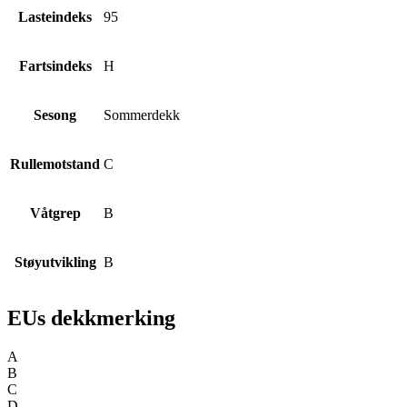
Lasteindeks
95
Fartsindeks
H
Sesong
Sommerdekk
Rullemotstand
C
Våtgrep
B
Støyutvikling
B
EUs dekkmerking
A
B
C
D