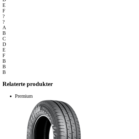
E
F
?
?
A
B
C
D
E
F
B
B
B
Relaterte produkter
Premium