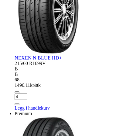
NEXEN N BLUE HD+
215/60 R16
99V
B
B
68
1496.11
kr/stk
NEXEN
N
BLUE
Legg i handlekurv
HD+
Premium
antall