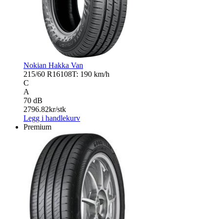
Nokian Hakka Van
215/60 R16
108T: 190 km/h
C
A
70 dB
2796.82
kr/stk
Legg i handlekurv
Premium