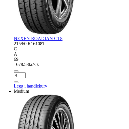
NEXEN ROADIAN CT8
215/60 R16
108T
C
A
69
1678.58
kr/stk
NEXEN
ROADIAN
CT8
Legg i handlekurv
antall
Medium