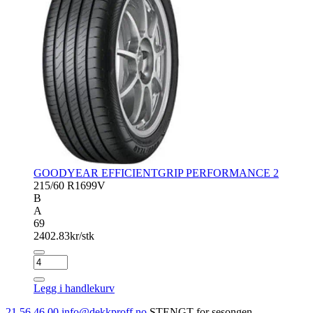
GOODYEAR EFFICIENTGRIP PERFORMANCE 2
215/60 R16
99V
B
A
69
2402.83
kr/stk
GOODYEAR
EFFICIENTGRIP
PERFORMANCE
Legg i handlekurv
2
antall
21 56 46 00
info@dekkproff.no
STENGT for sesongen