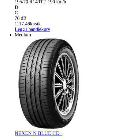
195/70 R14
91T: 190 km/h
D
C
70 dB
1117.46
kr/stk
Legg i handlekurv
Medium
NEXEN N BLUE HD+