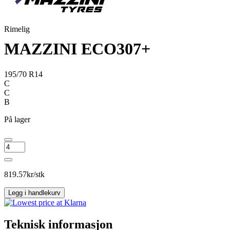
Rimelig
MAZZINI ECO307+
195/70 R14
C
C
B
På lager
MAZZINI
ECO307+
antall
819.57
kr/stk
Legg i handlekurv
Teknisk informasjon