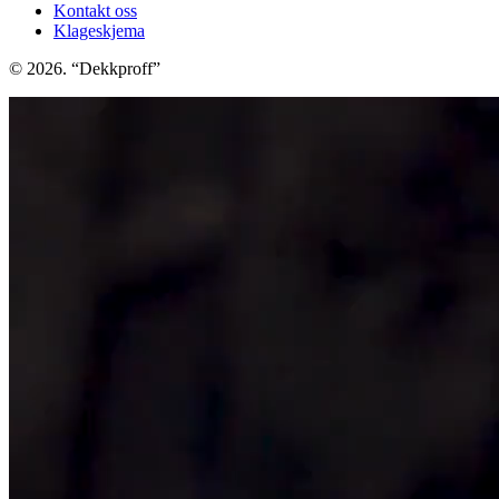
Kontakt oss
Klageskjema
© 2026. “Dekkproff”