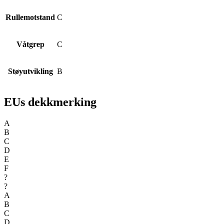
Rullemotstand
C
Våtgrep
C
Støyutvikling
B
EUs dekkmerking
A
B
C
D
E
F
?
?
A
B
C
D