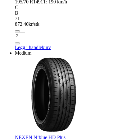
195/70 R14
91T: 190 km/h
C
B
71
872.40
kr/stk
GOODRIDE
ZuperEco
Z-
Legg i handlekurv
107
Medium
antall
NEXEN N’blue HD Plus