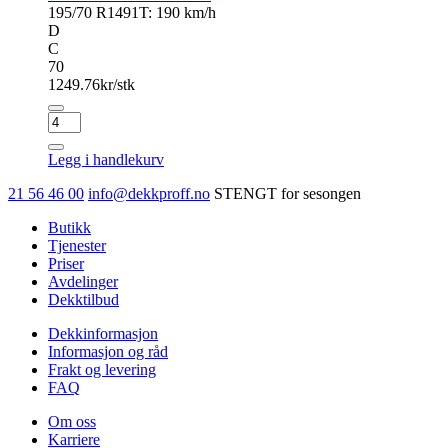
195/70 R14
91T: 190 km/h
D
C
70
1249.76
kr/stk
NEXEN
N'blue
HD
Legg i handlekurv
Plus
antall
21 56 46 00
info@dekkproff.no
STENGT for sesongen
Butikk
Tjenester
Priser
Avdelinger
Dekktilbud
Dekkinformasjon
Informasjon og råd
Frakt og levering
FAQ
Om oss
Karriere