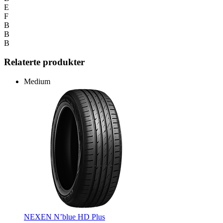
E
F
B
B
B
Relaterte produkter
Medium
NEXEN N’blue HD Plus