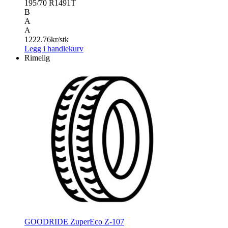
195/70 R14
91T
B
A
A
1222.76
kr/stk
Legg i handlekurv
Rimelig
GOODRIDE ZuperEco Z-107