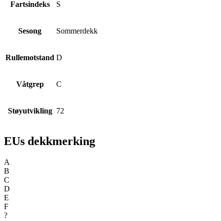
Fartsindeks
S
Sesong
Sommerdekk
Rullemotstand
D
Våtgrep
C
Støyutvikling
72
EUs dekkmerking
A
B
C
D
E
F
?