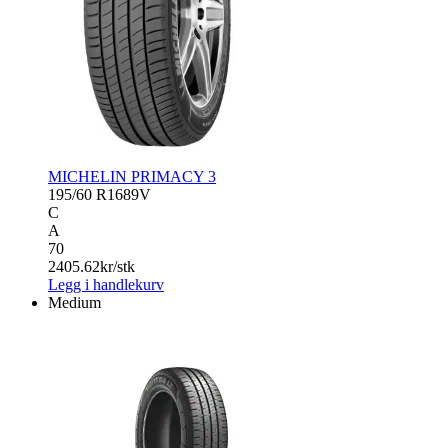
MICHELIN PRIMACY 3
195/60 R16
89V
C
A
70
2405.62
kr/stk
Legg i handlekurv
Medium