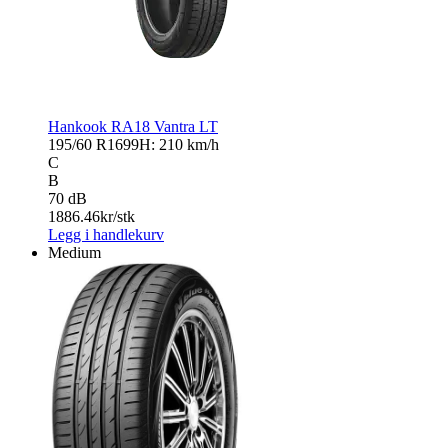
Hankook RA18 Vantra LT
195/60 R16
99H: 210 km/h
C
B
70 dB
1886.46
kr/stk
Legg i handlekurv
Medium