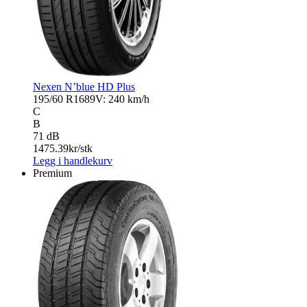
Nexen N’blue HD Plus
195/60 R16
89V: 240 km/h
C
B
71 dB
1475.39
kr/stk
Legg i handlekurv
Premium