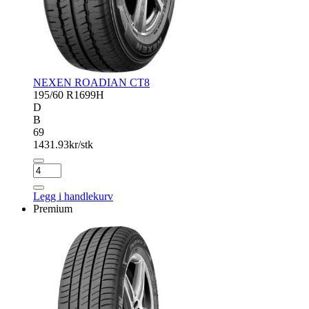
NEXEN ROADIAN CT8
195/60 R16
99H
D
B
69
1431.93
kr/stk
NEXEN
ROADIAN
CT8
Legg i handlekurv
antall
Premium