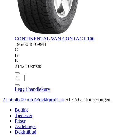
CONTINENTAL VAN CONTACT 100
195/60 R16
99H
C
B
B
2142.10
kr/stk
CONTINENTAL
VAN
CONTACT
Legg i handlekurv
100
antall
21 56 46 00
info@dekkproff.no
STENGT for sesongen
Butikk
Tjenester
Priser
Avdelinger
Dekktilbud