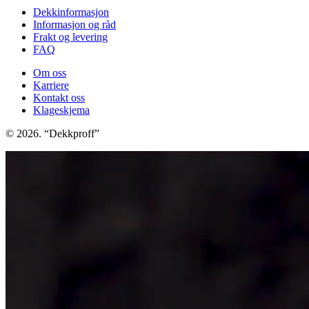
Dekkinformasjon
Informasjon og råd
Frakt og levering
FAQ
Om oss
Karriere
Kontakt oss
Klageskjema
© 2026. “Dekkproff”