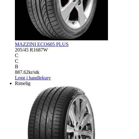
MAZZINI ECO605 PLUS
205/45 R16
87W
C
C
B
887.62
kr/stk
Legg i handlekurv
Rimelig