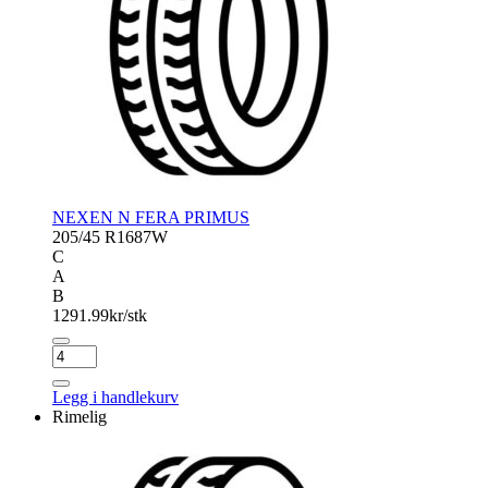
NEXEN N FERA PRIMUS
205/45 R16
87W
C
A
B
1291.99
kr/stk
NEXEN
N
FERA
Legg i handlekurv
PRIMUS
Rimelig
antall