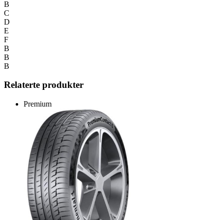
B
C
D
E
F
B
B
B
Relaterte produkter
Premium