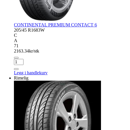
CONTINENTAL PREMIUM CONTACT 6
205/45 R16
83W
C
A
71
2163.34
kr/stk
CONTINENTAL
PREMIUM
CONTACT
Legg i handlekurv
6
Rimelig
antall