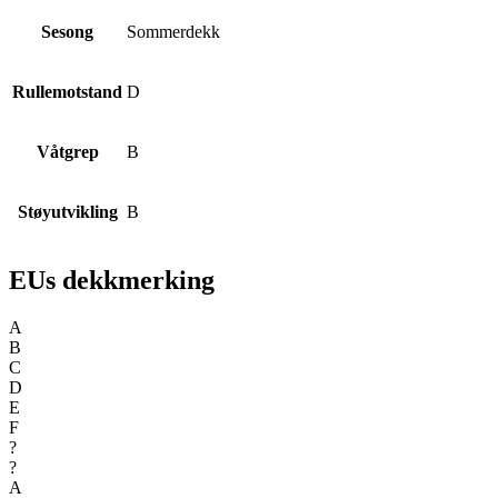
Sesong
Sommerdekk
Rullemotstand
D
Våtgrep
B
Støyutvikling
B
EUs dekkmerking
A
B
C
D
E
F
?
?
A