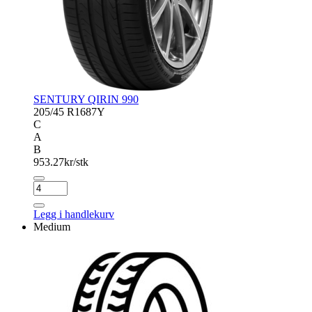
SENTURY QIRIN 990
205/45 R16
87Y
C
A
B
953.27
kr/stk
SENTURY
QIRIN
990
Legg i handlekurv
antall
Medium