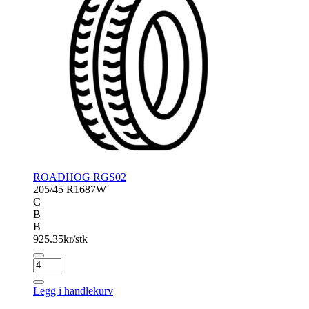
ROADHOG RGS02
205/45 R16
87W
C
B
B
925.35
kr/stk
ROADHOG
RGS02
antall
Legg i handlekurv