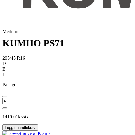
Medium
KUMHO PS71
205/45 R16
D
B
B
På lager
KUMHO
PS71
antall
1419.01
kr/stk
Legg i handlekurv