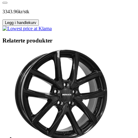
(FÄLG)
LR167050
3343.96
kr/stk
antall
Legg i handlekurv
Relaterte produkter