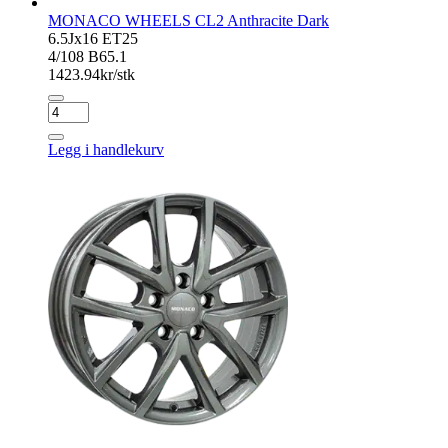
MONACO WHEELS CL2 Anthracite Dark
6.5Jx16 ET25
4/108 B65.1
1423.94
kr/stk
MONACO
WHEELS
CL2
Legg i handlekurv
Anthracite
Dark
antall