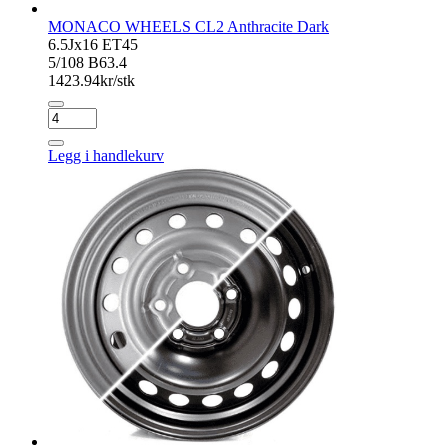
MONACO WHEELS CL2 Anthracite Dark
6.5Jx16 ET45
5/108 B63.4
1423.94
kr/stk
MONACO
WHEELS
CL2
Legg i handlekurv
Anthracite
Dark
antall