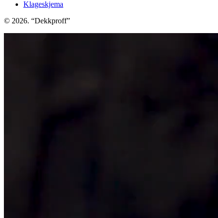
Klageskjema
© 2026. “Dekkproff”