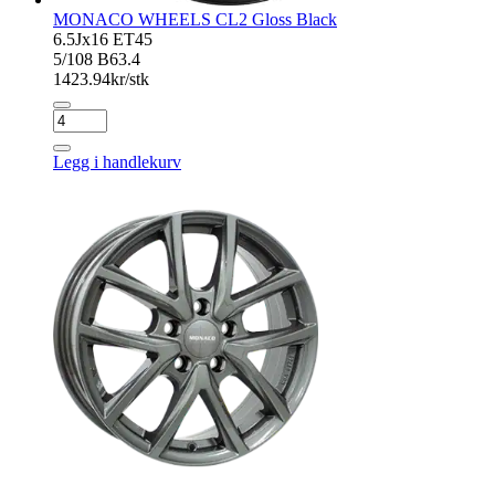
MONACO WHEELS CL2 Gloss Black
6.5Jx16 ET45
5/108 B63.4
1423.94
kr/stk
MONACO
WHEELS
CL2
Legg i handlekurv
Gloss
Black
antall