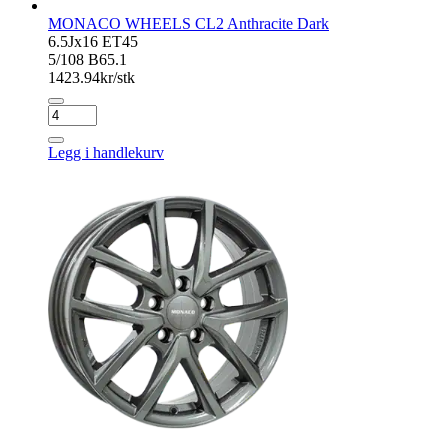
MONACO WHEELS CL2 Anthracite Dark
6.5Jx16 ET45
5/108 B65.1
1423.94
kr/stk
MONACO
WHEELS
CL2
Legg i handlekurv
Anthracite
Dark
antall