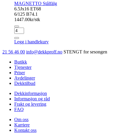
MAGNETTO Stålfälg
6.5Jx16 ET68
6/125 B74.1
1447.00
kr/stk
MAGNETTO
Stålfälg
antall
Legg i handlekurv
21 56 46 00
info@dekkproff.no
STENGT for sesongen
Butikk
Tjenester
Priser
Avdelinger
Dekktilbud
Dekkinformasjon
Informasjon og råd
Frakt og levering
FAQ
Om oss
Karriere
Kontakt oss