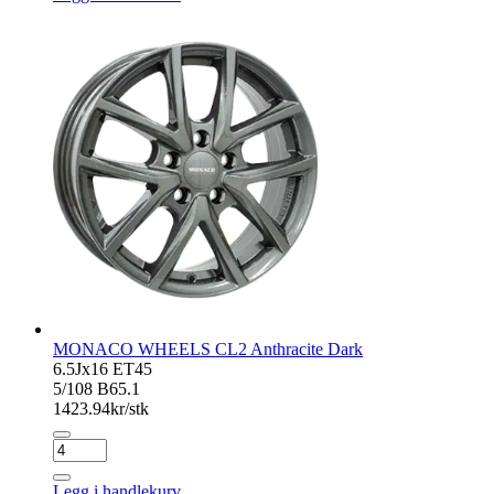
Anthracite
Dark
antall
MONACO WHEELS CL2 Anthracite Dark
6.5Jx16 ET45
5/108 B65.1
1423.94
kr/stk
MONACO
WHEELS
CL2
Legg i handlekurv