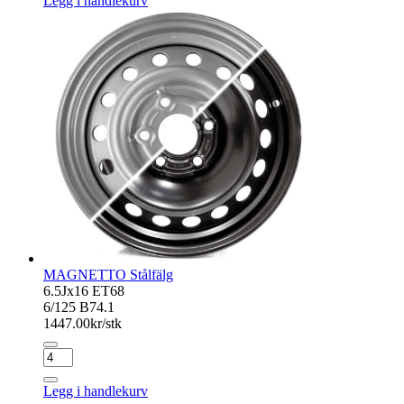
Legg i handlekurv
Anthracite
Dark
antall
MAGNETTO Stålfälg
6.5Jx16 ET68
6/125 B74.1
1447.00
kr/stk
MAGNETTO
Stålfälg
antall
Legg i handlekurv