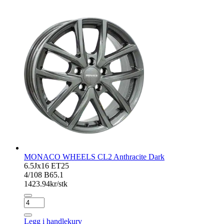
Gloss
Black
antall
MONACO WHEELS CL2 Anthracite Dark
6.5Jx16 ET25
4/108 B65.1
1423.94
kr/stk
MONACO
WHEELS
CL2
Legg i handlekurv