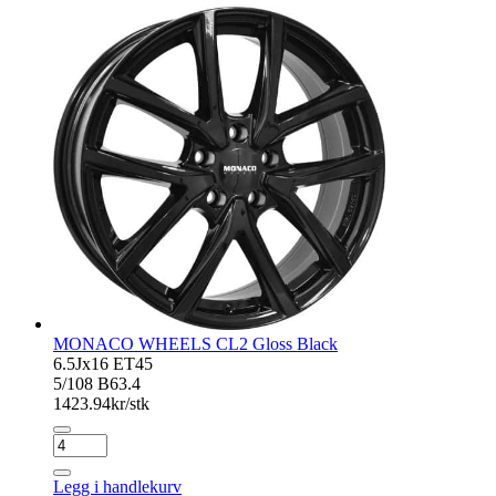
MONACO WHEELS CL2 Gloss Black
6.5Jx16 ET45
5/108 B63.4
1423.94
kr/stk
MONACO
WHEELS
CL2
Legg i handlekurv