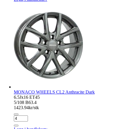
Anthracite
Dark
antall
MONACO WHEELS CL2 Anthracite Dark
6.5Jx16 ET45
5/108 B63.4
1423.94
kr/stk
MONACO
WHEELS
CL2