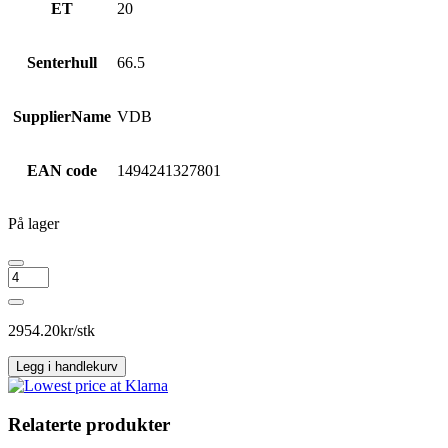
ET
20
Senterhull
66.5
SupplierName
VDB
EAN code
1494241327801
På lager
IT
WHEELS
TIARA
Black
2954.20
kr/stk
Polished
antall
Legg i handlekurv
Relaterte produkter