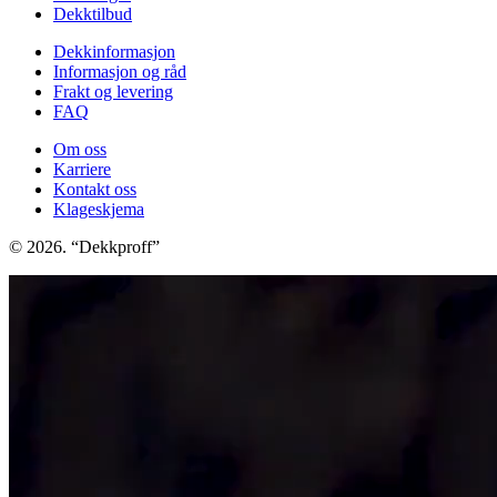
Dekktilbud
Dekkinformasjon
Informasjon og råd
Frakt og levering
FAQ
Om oss
Karriere
Kontakt oss
Klageskjema
© 2026. “Dekkproff”