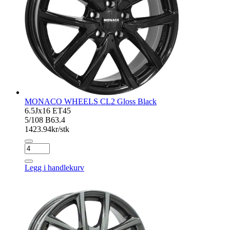
MONACO WHEELS CL2 Gloss Black
6.5Jx16 ET45
5/108 B63.4
1423.94
kr/stk
MONACO
WHEELS
CL2
Legg i handlekurv
Gloss
Black
antall