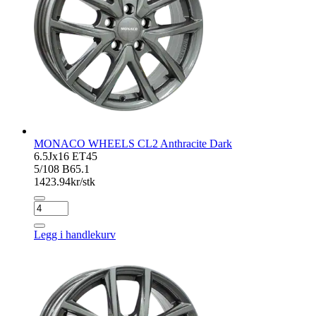
MONACO WHEELS CL2 Anthracite Dark
6.5Jx16 ET45
5/108 B65.1
1423.94
kr/stk
MONACO
WHEELS
CL2
Legg i handlekurv
Anthracite
Dark
antall