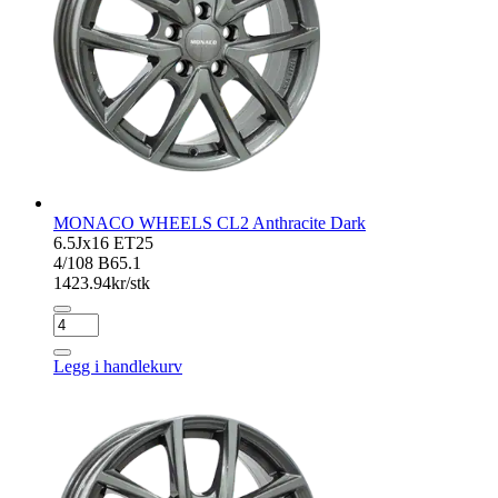
MONACO WHEELS CL2 Anthracite Dark
6.5Jx16 ET25
4/108 B65.1
1423.94
kr/stk
MONACO
WHEELS
CL2
Legg i handlekurv
Anthracite
Dark
antall