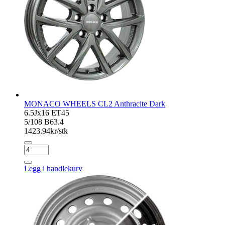
MONACO WHEELS CL2 Anthracite Dark
6.5Jx16 ET45
5/108 B63.4
1423.94
kr/stk
MONACO
WHEELS
CL2
Legg i handlekurv
Anthracite
Dark
antall