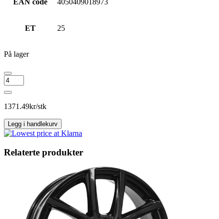
EAN code
4050409018973
ET
25
På lager
IT
WHEELS
KIRA
Black
1371.49
kr/stk
antall
Legg i handlekurv
Relaterte produkter