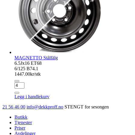
MAGNETTO Stålfälg
6.5Jx16 ET68
6/125 B74.1
1447.00
kr/stk
MAGNETTO
Stålfälg
antall
Legg i handlekurv
21 56 46 00
info@dekkproff.no
STENGT for sesongen
Butikk
Tjenester
Priser
Avdelinger