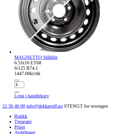
MAGNETTO Stålfälg
6.5Jx16 ET68
6/125 B74.1
1447.00
kr/stk
MAGNETTO
Stålfälg
antall
Legg i handlekurv
21 56 46 00
info@dekkproff.no
STENGT for sesongen
Butikk
Tjenester
Priser
Avdelinger