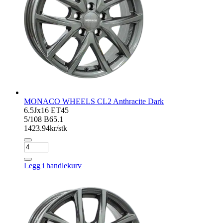
MONACO WHEELS CL2 Anthracite Dark
6.5Jx16 ET45
5/108 B65.1
1423.94
kr/stk
MONACO
WHEELS
CL2
Legg i handlekurv
Anthracite
Dark
antall