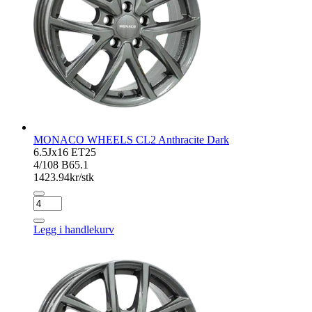
MONACO WHEELS CL2 Anthracite Dark
6.5Jx16 ET25
4/108 B65.1
1423.94
kr/stk
MONACO
WHEELS
CL2
Legg i handlekurv
Anthracite
Dark
antall