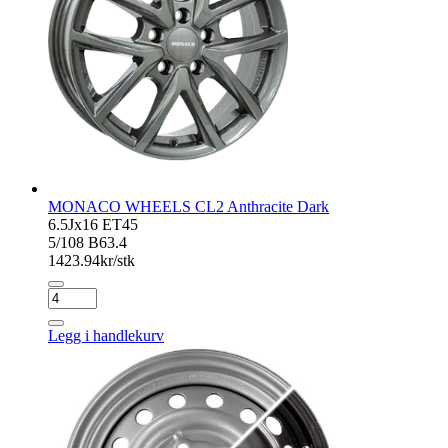
MONACO WHEELS CL2 Anthracite Dark
6.5Jx16 ET45
5/108 B63.4
1423.94
kr/stk
MONACO
WHEELS
CL2
Legg i handlekurv
Anthracite
Dark
antall