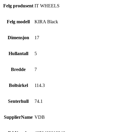
Felg produsent
IT WHEELS
Felg modell
KIRA Black
Dimensjon
17
Hullantall
5
Bredde
7
Boltsirkel
114.3
Senterhull
74.1
SupplierName
VDB