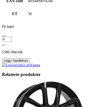
EAN code
4050409019246
ET
50
På lager
IT
WHEELS
KIRA
Black
1586.36
kr/stk
antall
Legg i handlekurv
Relaterte produkter