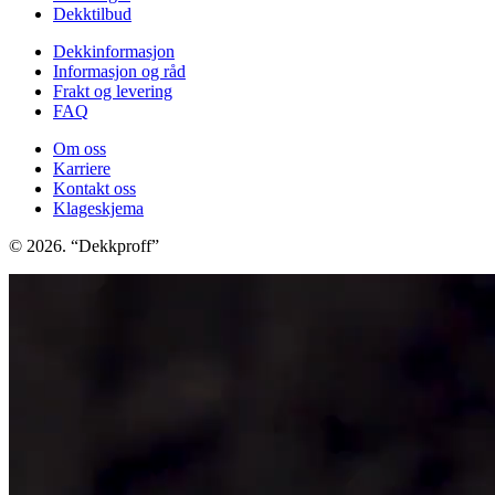
Dekktilbud
Dekkinformasjon
Informasjon og råd
Frakt og levering
FAQ
Om oss
Karriere
Kontakt oss
Klageskjema
© 2026. “Dekkproff”