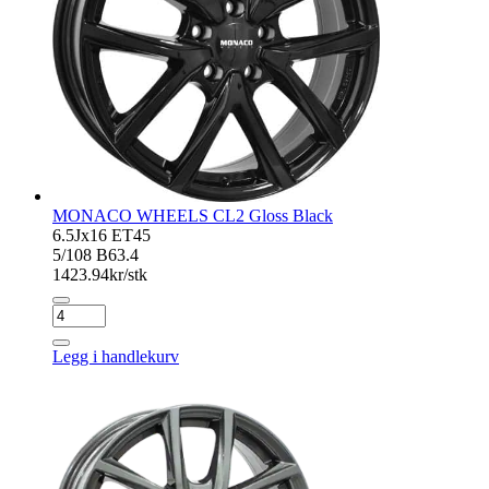
MONACO WHEELS CL2 Gloss Black
6.5Jx16 ET45
5/108 B63.4
1423.94
kr/stk
MONACO
WHEELS
CL2
Legg i handlekurv
Gloss
Black
antall