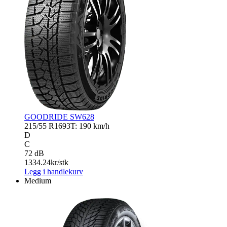
GOODRIDE SW628
215/55 R16
93T: 190 km/h
D
C
72 dB
1334.24
kr/stk
Legg i handlekurv
Medium