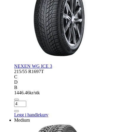
NEXEN WG ICE 3
215/55 R16
97T
C
D
B
1446.46
kr/stk
NEXEN
WG
ICE
Legg i handlekurv
3
Medium
antall