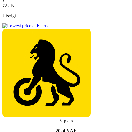
E
72 dB
Utsolgt
5. plass
2024 NAF