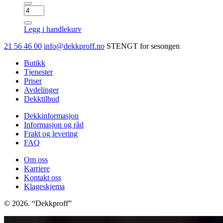
NOKIAN
HKPL
R5
Legg i handlekurv
antall
21 56 46 00
info@dekkproff.no
STENGT for sesongen
Butikk
Tjenester
Priser
Avdelinger
Dekktilbud
Dekkinformasjon
Informasjon og råd
Frakt og levering
FAQ
Om oss
Karriere
Kontakt oss
Klageskjema
© 2026. “Dekkproff”