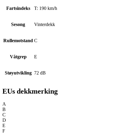
Fartsindeks
T: 190 km/h
Sesong
Vinterdekk
Rullemotstand
C
Våtgrep
E
Støyutvikling
72 dB
EUs dekkmerking
A
B
C
D
E
F