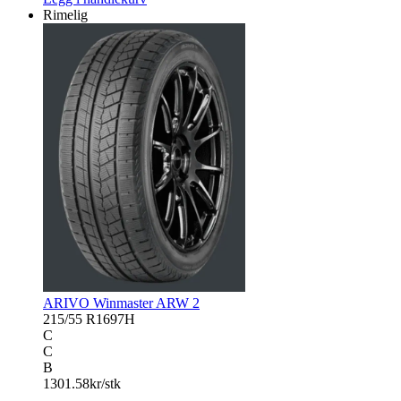
Rimelig
ARIVO Winmaster ARW 2
215/55 R16
97H
C
C
B
1301.58
kr/stk