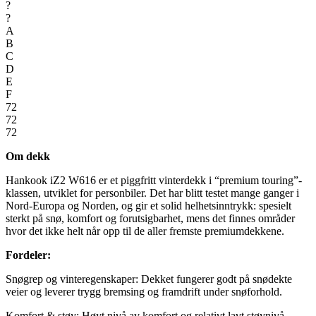
?
?
A
B
C
D
E
F
72
72
72
Om dekk
Hankook iZ2 W616 er et piggfritt vinterdekk i “premium touring”-
klassen, utviklet for personbiler. Det har blitt testet mange ganger i
Nord-Europa og Norden, og gir et solid helhetsinntrykk: spesielt
sterkt på snø, komfort og forutsigbarhet, mens det finnes områder
hvor det ikke helt når opp til de aller fremste premiumdekkene.
Fordeler:
Snøgrep og vinteregenskaper: Dekket fungerer godt på snødekte
veier og leverer trygg bremsing og framdrift under snøforhold.
Komfort & støy: Høyt nivå av komfort og relativt lavt støynivå.