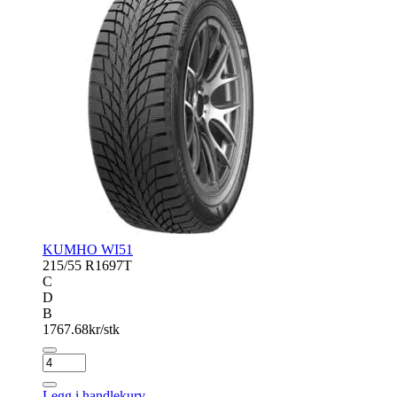
KUMHO WI51
215/55 R16
97T
C
D
B
1767.68
kr/stk
KUMHO
WI51
antall
Legg i handlekurv