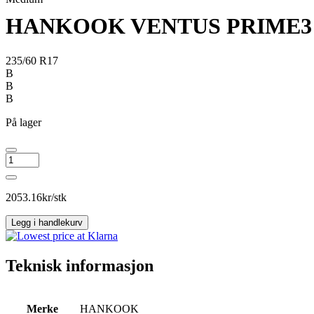
HANKOOK VENTUS PRIME3 
235/60 R17
B
B
B
På lager
HANKOOK
VENTUS
PRIME3
K125
2053.16
kr/stk
antall
Legg i handlekurv
Teknisk informasjon
Merke
HANKOOK