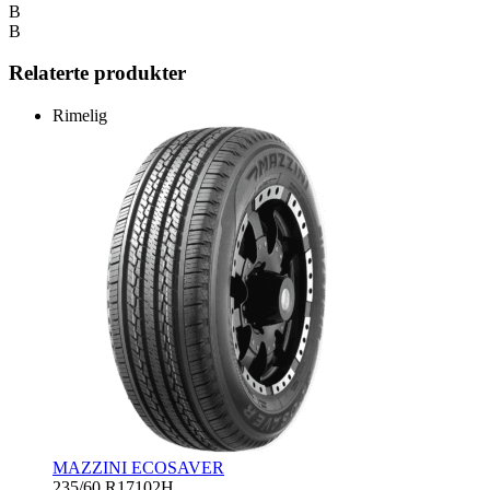
B
B
Relaterte produkter
Rimelig
MAZZINI ECOSAVER
235/60 R17
102H