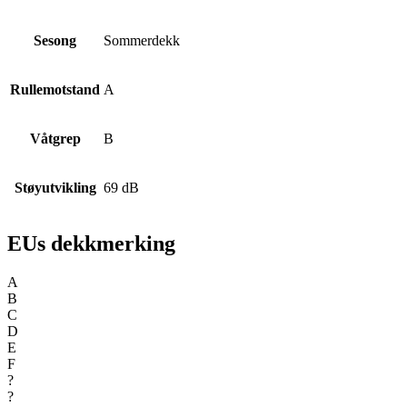
Sesong
Sommerdekk
Rullemotstand
A
Våtgrep
B
Støyutvikling
69 dB
EUs dekkmerking
A
B
C
D
E
F
?
?