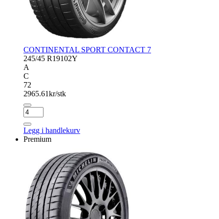
CONTINENTAL SPORT CONTACT 7
245/45 R19
102Y
A
C
72
2965.61
kr/stk
CONTINENTAL
SPORT
CONTACT
Legg i handlekurv
7
Premium
antall