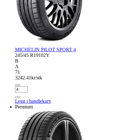
MICHELIN PILOT SPORT 4
245/45 R19
102Y
B
A
71
3242.41
kr/stk
MICHELIN
PILOT
SPORT
Legg i handlekurv
4
Premium
antall