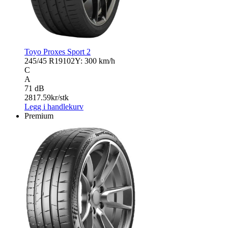
Toyo Proxes Sport 2
245/45 R19
102Y: 300 km/h
C
A
71 dB
2817.59
kr/stk
Legg i handlekurv
Premium