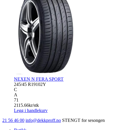
NEXEN N FERA SPORT
245/45 R19
102Y
C
A
71
2115.66
kr/stk
Legg i handlekurv
21 56 46 00
info@dekkproff.no
STENGT for sesongen