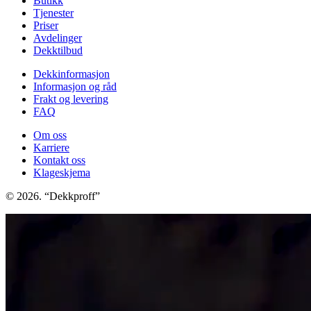
Butikk
Tjenester
Priser
Avdelinger
Dekktilbud
Dekkinformasjon
Informasjon og råd
Frakt og levering
FAQ
Om oss
Karriere
Kontakt oss
Klageskjema
© 2026. “Dekkproff”