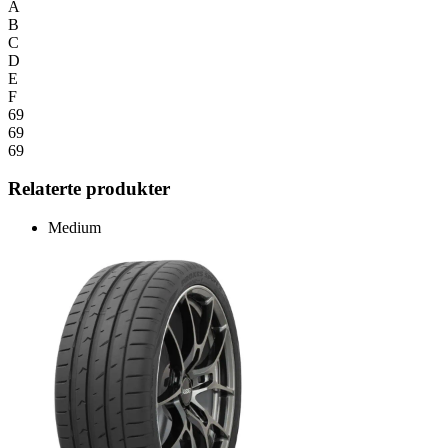
A
B
C
D
E
F
69
69
69
Relaterte produkter
Medium