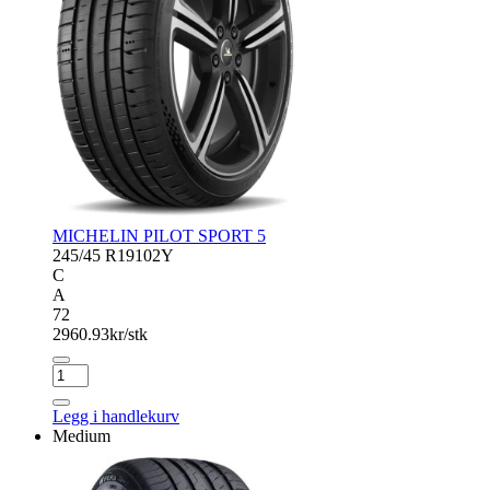
MICHELIN PILOT SPORT 5
245/45 R19
102Y
C
A
72
2960.93
kr/stk
MICHELIN
PILOT
SPORT
Legg i handlekurv
5
Medium
antall