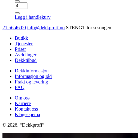
GOODYEAR
UG
ARCTIC
Legg i handlekurv
2
SUV
21 56 46 00
info@dekkproff.no
STENGT for sesongen
antall
Butikk
Tjenester
Priser
Avdelinger
Dekktilbud
Dekkinformasjon
Informasjon og råd
Frakt og levering
FAQ
Om oss
Karriere
Kontakt oss
Klageskjema
© 2026. “Dekkproff”