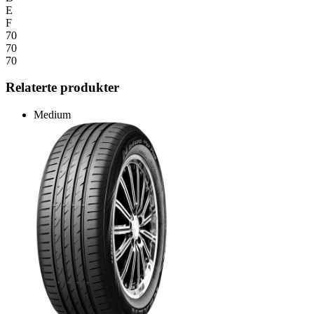
E
F
70
70
70
Relaterte produkter
Medium