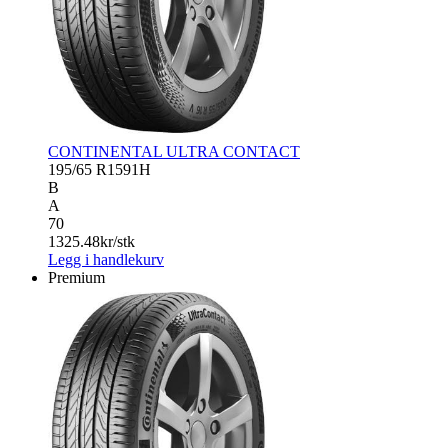
CONTINENTAL ULTRA CONTACT
195/65 R15
91H
B
A
70
1325.48
kr/stk
Legg i handlekurv
Premium