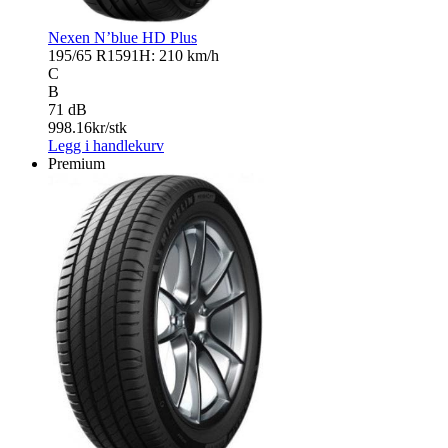
Nexen N’blue HD Plus
195/65 R15
91H: 210 km/h
C
B
71 dB
998.16
kr/stk
Legg i handlekurv
Premium