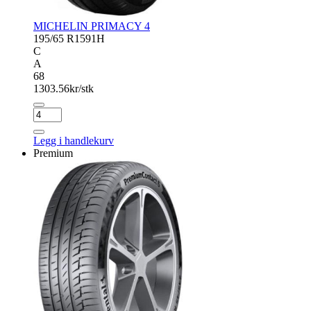
MICHELIN PRIMACY 4
195/65 R15
91H
C
A
68
1303.56
kr/stk
MICHELIN
PRIMACY
4
Legg i handlekurv
antall
Premium