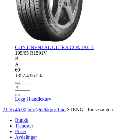
CONTINENTAL ULTRA CONTACT
195/65 R15
91V
B
A
69
1357.43
kr/stk
CONTINENTAL
ULTRA
CONTACT
Legg i handlekurv
antall
21 56 46 00
info@dekkproff.no
STENGT for sesongen
Butikk
Tjenester
Priser
Avdelinger