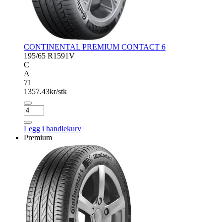
CONTINENTAL PREMIUM CONTACT 6
195/65 R15
91V
C
A
71
1357.43
kr/stk
CONTINENTAL
PREMIUM
CONTACT
Legg i handlekurv
6
Premium
antall