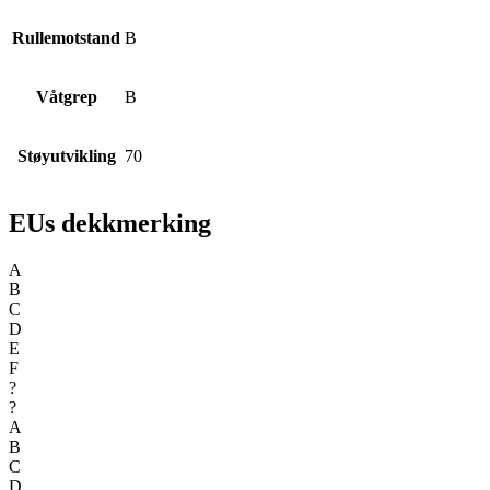
Rullemotstand
B
Våtgrep
B
Støyutvikling
70
EUs dekkmerking
A
B
C
D
E
F
?
?
A
B
C
D