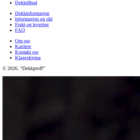
Dekktilbud
Dekkinformasjon
Informasjon og råd
Frakt og levering
FAQ
Om oss
Karriere
Kontakt oss
Klageskjema
© 2026. “Dekkproff”