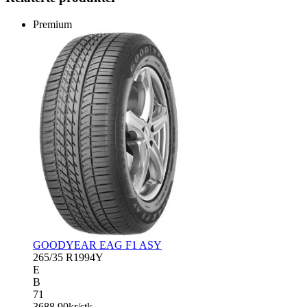
Premium
GOODYEAR EAG F1 ASY
265/35 R19
94Y
E
B
71
3688.90
kr/stk