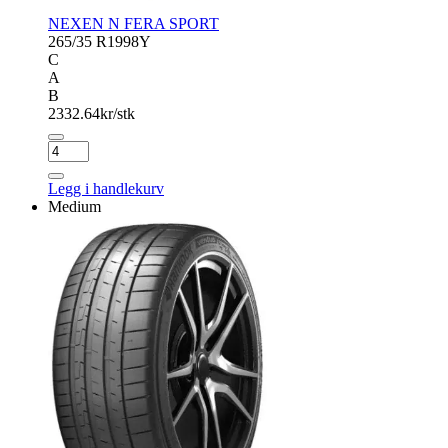
NEXEN N FERA SPORT
265/35 R19
98Y
C
A
B
2332.64
kr/stk
NEXEN
N
FERA
Legg i handlekurv
SPORT
Medium
antall