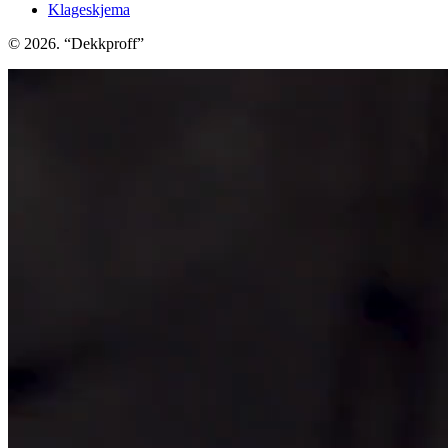
Klageskjema
© 2026. “Dekkproff”