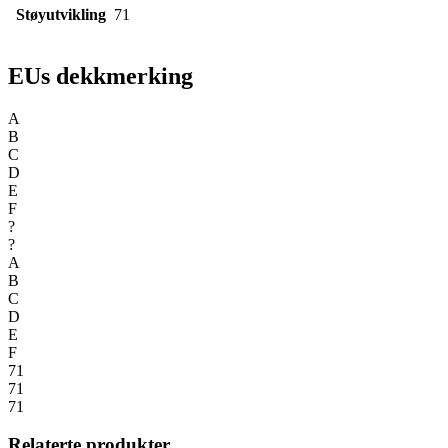
Støyutvikling
71
EUs dekkmerking
A
B
C
D
E
F
?
?
A
B
C
D
E
F
71
71
71
Relaterte produkter