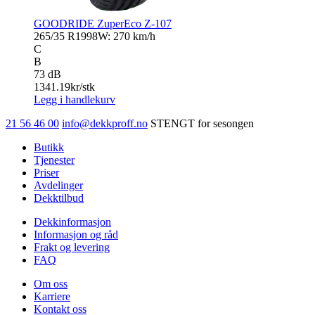
GOODRIDE ZuperEco Z-107
265/35 R19
98W: 270 km/h
C
B
73 dB
1341.19
kr/stk
Legg i handlekurv
21 56 46 00
info@dekkproff.no
STENGT for sesongen
Butikk
Tjenester
Priser
Avdelinger
Dekktilbud
Dekkinformasjon
Informasjon og råd
Frakt og levering
FAQ
Om oss
Karriere
Kontakt oss