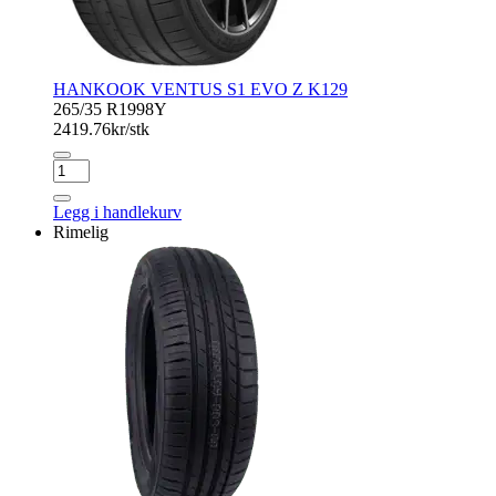
HANKOOK VENTUS S1 EVO Z K129
265/35 R19
98Y
2419.76
kr/stk
HANKOOK
VENTUS
S1
Legg i handlekurv
EVO
Rimelig
Z
K129
antall