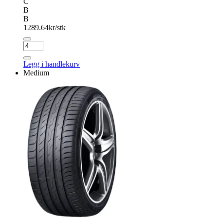
C
B
B
1289.64
kr/stk
MAZZINI
ECO602
antall
Legg i handlekurv
Medium