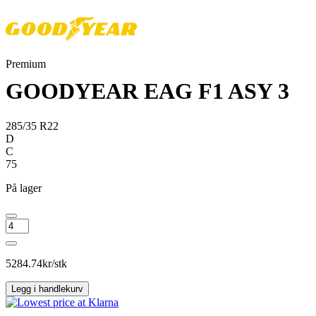
Premium
GOODYEAR EAG F1 ASY 3
285/35 R22
D
C
75
På lager
GOODYEAR
EAG
F1
ASY
5284.74
kr/stk
3
antall
Legg i handlekurv