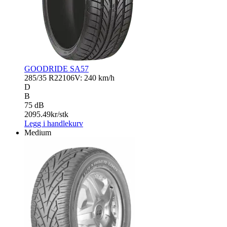
GOODRIDE SA57
285/35 R22
106V: 240 km/h
D
B
75 dB
2095.49
kr/stk
Legg i handlekurv
Medium