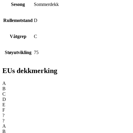
Sesong
Sommerdekk
Rullemotstand
D
Våtgrep
C
Støyutvikling
75
EUs dekkmerking
A
B
C
D
E
F
?
?
A
B