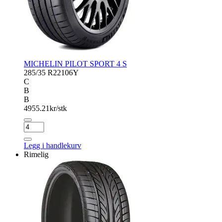
MICHELIN PILOT SPORT 4 S
285/35 R22
106Y
C
B
B
4955.21
kr/stk
MICHELIN
PILOT
SPORT
Legg i handlekurv
4
Rimelig
S
antall