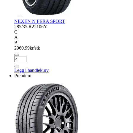
NEXEN N FERA SPORT
285/35 R22
106Y
C
A
B
2960.99
kr/stk
NEXEN
N
FERA
Legg i handlekurv
SPORT
Premium
antall