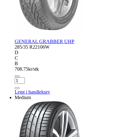
GENERAL GRABBER UHP
285/35 R22
106W
D
C
B
708.75
kr/stk
GENERAL
GRABBER
UHP
Legg i handlekurv
antall
Medium