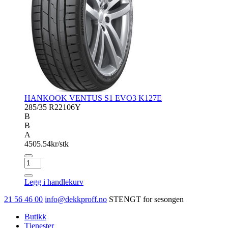
HANKOOK VENTUS S1 EVO3 K127E
285/35 R22
106Y
B
B
A
4505.54
kr/stk
HANKOOK
VENTUS
S1
Legg i handlekurv
EVO3
K127E
21 56 46 00
info@dekkproff.no
STENGT for sesongen
antall
Butikk
Tjenester