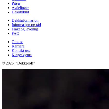
Priser
Avdelinger
Dekktilbud
Dekkinformasjon
Informasjon og råd
Frakt og levering
FAQ
Om oss
Karriere
Kontakt oss
Klageskjema
© 2026. “Dekkproff”