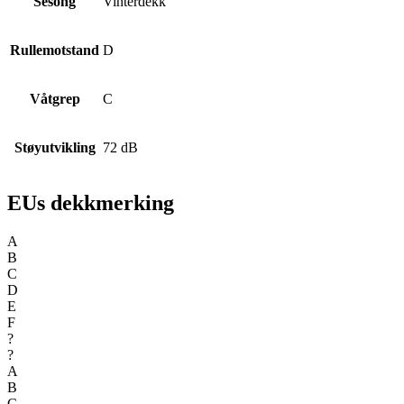
Sesong
Vinterdekk
Rullemotstand
D
Våtgrep
C
Støyutvikling
72 dB
EUs dekkmerking
A
B
C
D
E
F
?
?
A
B
C