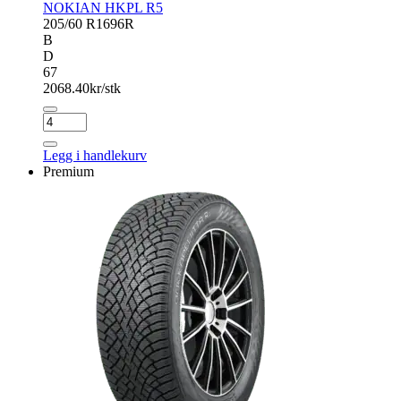
NOKIAN HKPL R5
205/60 R16
96R
B
D
67
2068.40
kr/stk
NOKIAN
HKPL
R5
Legg i handlekurv
antall
Premium