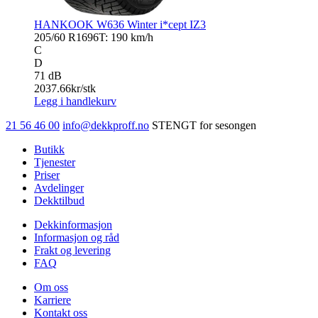
HANKOOK W636 Winter i*cept IZ3
205/60 R16
96T: 190 km/h
C
D
71 dB
2037.66
kr/stk
Legg i handlekurv
21 56 46 00
info@dekkproff.no
STENGT for sesongen
Butikk
Tjenester
Priser
Avdelinger
Dekktilbud
Dekkinformasjon
Informasjon og råd
Frakt og levering
FAQ
Om oss
Karriere
Kontakt oss