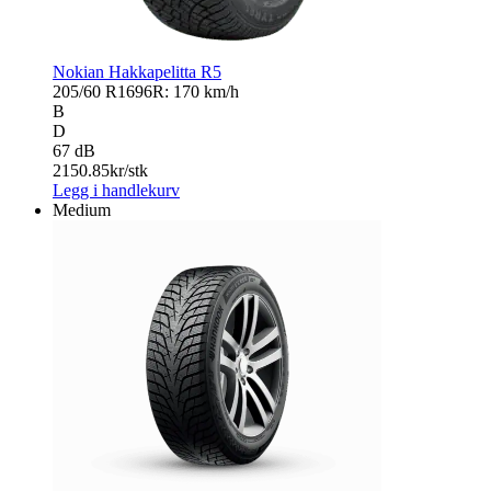
Nokian Hakkapelitta R5
205/60 R16
96R: 170 km/h
B
D
67 dB
2150.85
kr/stk
Legg i handlekurv
Medium