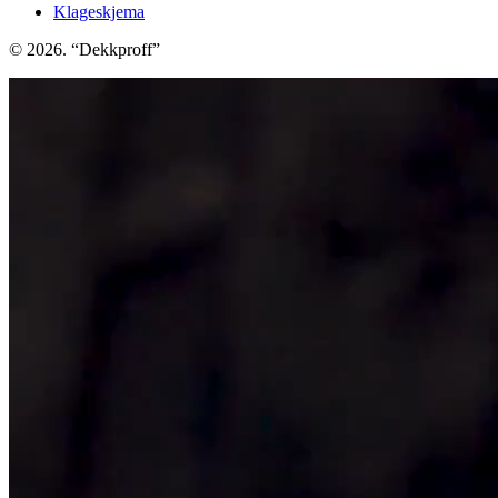
Klageskjema
© 2026. “Dekkproff”