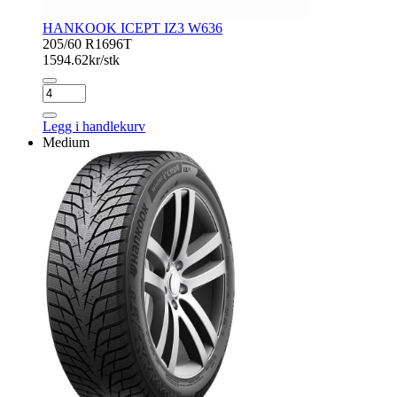
HANKOOK ICEPT IZ3 W636
205/60 R16
96T
1594.62
kr/stk
HANKOOK
ICEPT
IZ3
Legg i handlekurv
W636
Medium
antall