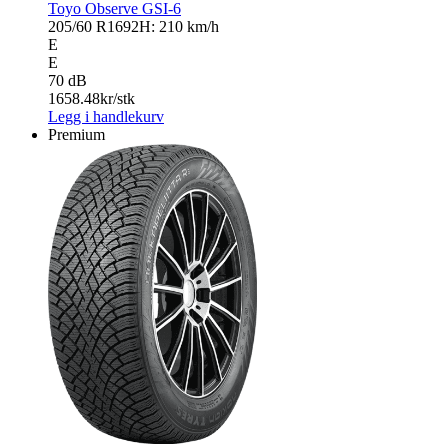
Toyo Observe GSI-6
205/60 R16
92H: 210 km/h
E
E
70 dB
1658.48
kr/stk
Legg i handlekurv
Premium