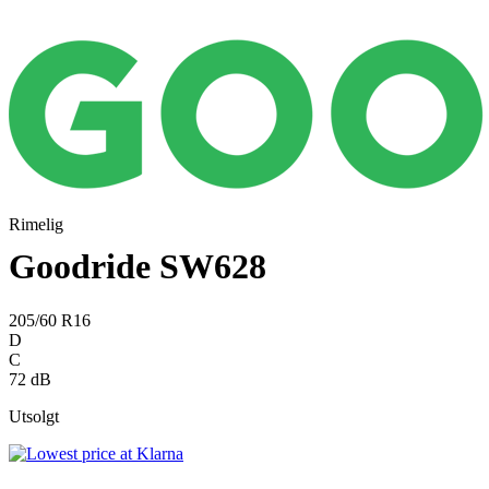
Rimelig
Goodride SW628
205/60 R16
D
C
72 dB
Utsolgt