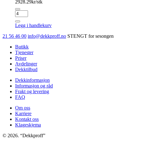
2928.29
kr/stk
MICHELIN
X-
ICE
Legg i handlekurv
NORTH
4
21 56 46 00
info@dekkproff.no
STENGT for sesongen
antall
Butikk
Tjenester
Priser
Avdelinger
Dekktilbud
Dekkinformasjon
Informasjon og råd
Frakt og levering
FAQ
Om oss
Karriere
Kontakt oss
Klageskjema
© 2026. “Dekkproff”