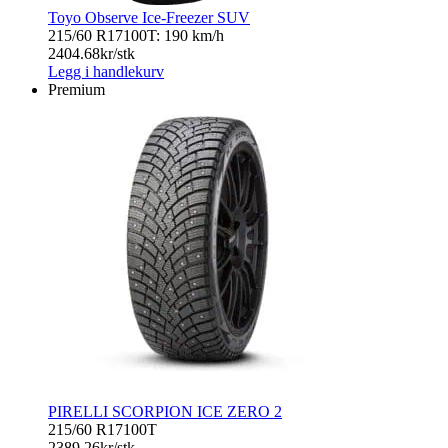
Toyo Observe Ice-Freezer SUV
215/60 R17
100T: 190 km/h
2404.68
kr/stk
Legg i handlekurv
Premium
PIRELLI SCORPION ICE ZERO 2
215/60 R17
100T
2389.26
kr/stk