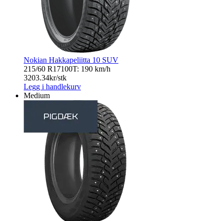
Nokian Hakkapeliitta 10 SUV
215/60 R17
100T: 190 km/h
3203.34
kr/stk
Legg i handlekurv
Medium