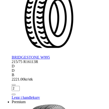
BRIDGESTONE W995
215/75 R16
113R
D
D
B
2221.00
kr/stk
BRIDGESTONE
W995
antall
Legg i handlekurv
Premium