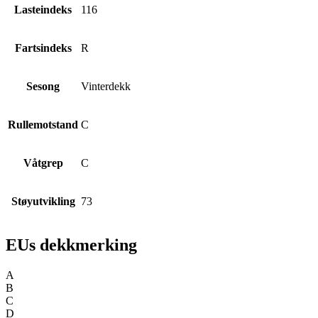
Lasteindeks
116
Fartsindeks
R
Sesong
Vinterdekk
Rullemotstand
C
Våtgrep
C
Støyutvikling
73
EUs dekkmerking
A
B
C
D