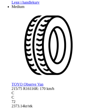
CONTACT
Legg i handlekurv
VIKING
Medium
antall
TOYO Observe Van
215/75 R16
116R: 170 km/h
C
C
72
2373.14
kr/stk