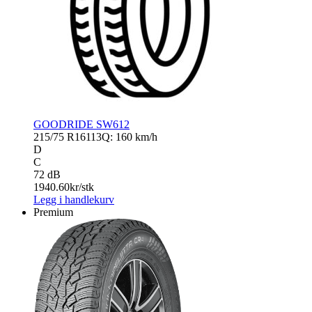
GOODRIDE SW612
215/75 R16
113Q: 160 km/h
D
C
72 dB
1940.60
kr/stk
Legg i handlekurv
Premium