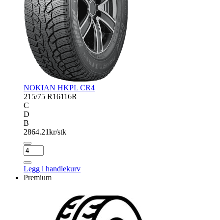
NOKIAN HKPL CR4
215/75 R16
116R
C
D
B
2864.21
kr/stk
NOKIAN
HKPL
CR4
Legg i handlekurv
antall
Premium