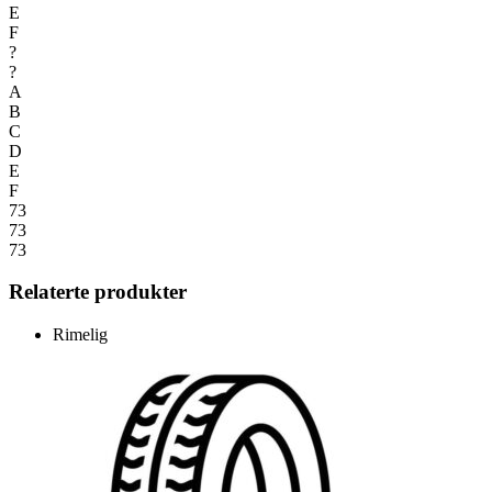
E
F
?
?
A
B
C
D
E
F
73
73
73
Relaterte produkter
Rimelig