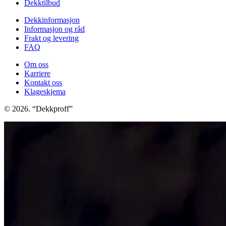
Dekktilbud
Dekkinformasjon
Informasjon og råd
Frakt og levering
FAQ
Om oss
Karriere
Kontakt oss
Klageskjema
© 2026. “Dekkproff”