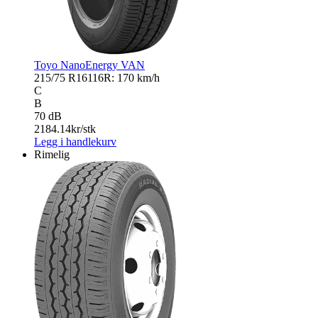
Toyo NanoEnergy VAN
215/75 R16
116R: 170 km/h
C
B
70 dB
2184.14
kr/stk
Legg i handlekurv
Rimelig