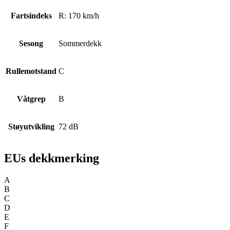
Fartsindeks
R: 170 km/h
Sesong
Sommerdekk
Rullemotstand
C
Våtgrep
B
Støyutvikling
72 dB
EUs dekkmerking
A
B
C
D
E
F