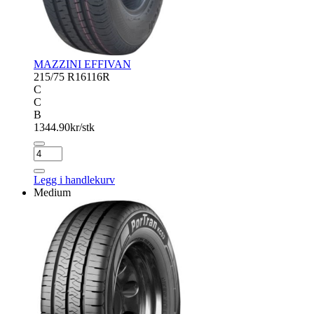
MAZZINI EFFIVAN
215/75 R16
116R
C
C
B
1344.90
kr/stk
MAZZINI
EFFIVAN
antall
Legg i handlekurv
Medium