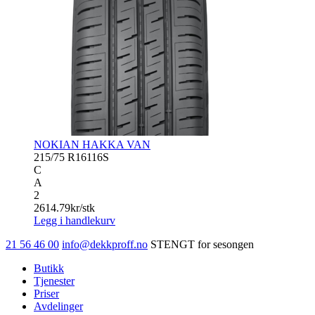
NOKIAN HAKKA VAN
215/75 R16
116S
C
A
2
2614.79
kr/stk
Legg i handlekurv
21 56 46 00
info@dekkproff.no
STENGT for sesongen
Butikk
Tjenester
Priser
Avdelinger