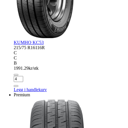
KUMHO KC53
215/75 R16
116R
C
C
B
1991.29
kr/stk
KUMHO
KC53
antall
Legg i handlekurv
Premium