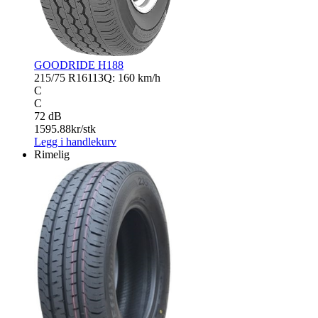
GOODRIDE H188
215/75 R16
113Q: 160 km/h
C
C
72 dB
1595.88
kr/stk
Legg i handlekurv
Rimelig