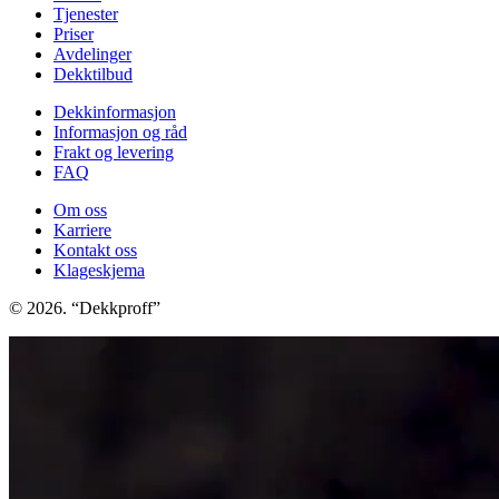
Tjenester
Priser
Avdelinger
Dekktilbud
Dekkinformasjon
Informasjon og råd
Frakt og levering
FAQ
Om oss
Karriere
Kontakt oss
Klageskjema
© 2026. “Dekkproff”