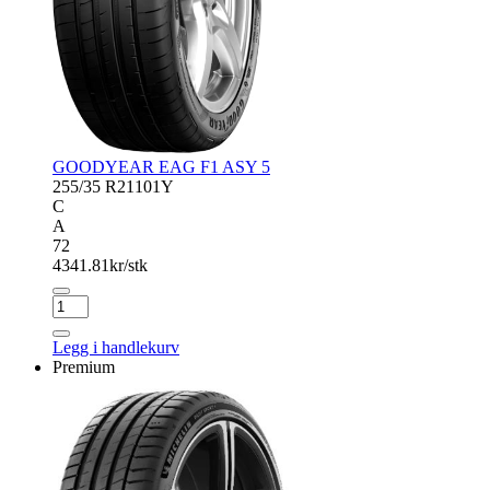
GOODYEAR EAG F1 ASY 5
255/35 R21
101Y
C
A
72
4341.81
kr/stk
GOODYEAR
EAG
F1
Legg i handlekurv
ASY
Premium
5
antall