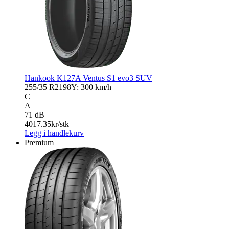
Hankook K127A Ventus S1 evo3 SUV
255/35 R21
98Y: 300 km/h
C
A
71 dB
4017.35
kr/stk
Legg i handlekurv
Premium