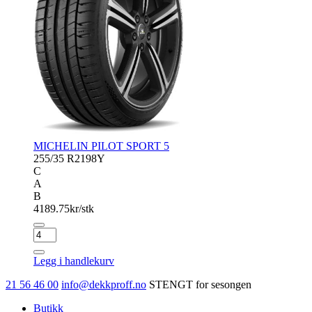
MICHELIN PILOT SPORT 5
255/35 R21
98Y
C
A
B
4189.75
kr/stk
MICHELIN
PILOT
SPORT
Legg i handlekurv
5
antall
21 56 46 00
info@dekkproff.no
STENGT for sesongen
Butikk