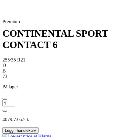
Premium
CONTINENTAL SPORT
CONTACT 6
255/35 R21
D
B
73
På lager
CONTINENTAL
SPORT
CONTACT
6
4079.73
kr/stk
antall
Legg i handlekurv