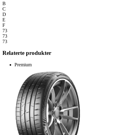
B
C
D
E
F
73
73
73
Relaterte produkter
Premium