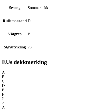
Sesong
Sommerdekk
Rullemotstand
D
Våtgrep
B
Støyutvikling
73
EUs dekkmerking
A
B
C
D
E
F
?
?
A