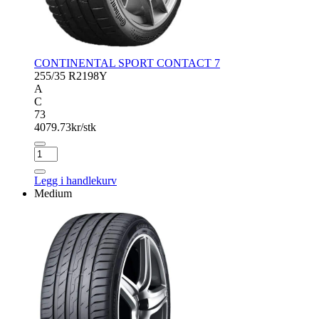
CONTINENTAL SPORT CONTACT 7
255/35 R21
98Y
A
C
73
4079.73
kr/stk
CONTINENTAL
SPORT
CONTACT
Legg i handlekurv
7
Medium
antall