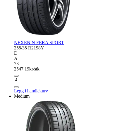
NEXEN N FERA SPORT
255/35 R21
98Y
D
A
73
2547.19
kr/stk
NEXEN
N
FERA
Legg i handlekurv
SPORT
Medium
antall