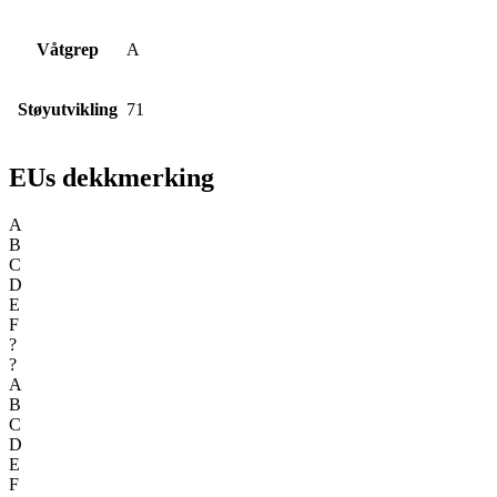
Våtgrep
A
Støyutvikling
71
EUs dekkmerking
A
B
C
D
E
F
?
?
A
B
C
D
E
F