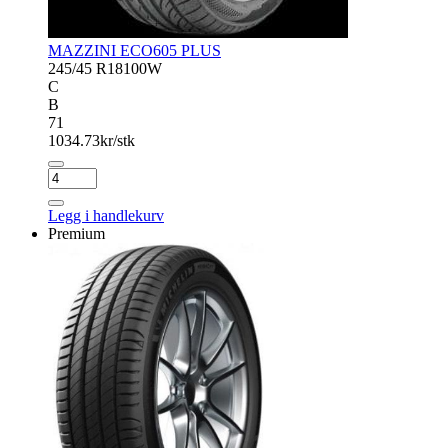
MAZZINI ECO605 PLUS
245/45 R18
100W
C
B
71
1034.73
kr/stk
MAZZINI
ECO605
PLUS
Legg i handlekurv
antall
Premium