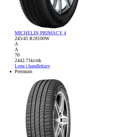
MICHELIN PRIMACY 4
245/45 R18
100W
A
A
70
2442.71
kr/stk
Legg i handlekurv
Premium