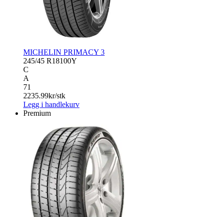
MICHELIN PRIMACY 3
245/45 R18
100Y
C
A
71
2235.99
kr/stk
Legg i handlekurv
Premium