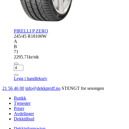
PIRELLI P ZERO
245/45 R18
100W
A
B
71
2295.71
kr/stk
PIRELLI
P
ZERO
Legg i handlekurv
antall
21 56 46 00
info@dekkproff.no
STENGT for sesongen
Butikk
Tjenester
Priser
Avdelinger
Dekktilbud
Dekkinformasjon