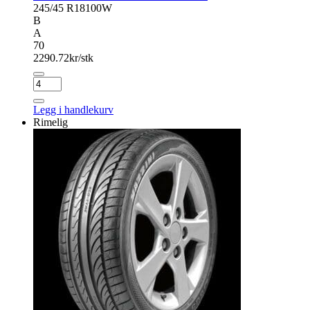
245/45 R18
100W
B
A
70
2290.72
kr/stk
CONTINENTAL
ULTRA
CONTACT
Legg i handlekurv
antall
Rimelig