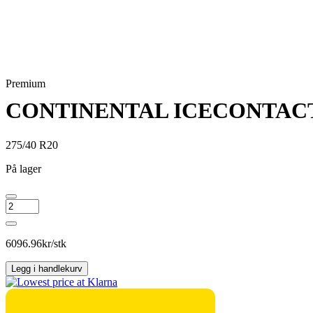
Premium
CONTINENTAL ICECONTACT
275/40 R20
På lager
CONTINENTAL
ICECONTACT
3
antall
6096.96
kr/stk
Legg i handlekurv