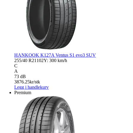
HANKOOK K127A Ventus S1 evo3 SUV
255/40 R21
102Y: 300 km/h
C
A
73 dB
3876.25
kr/stk
Legg i handlekurv
Premium