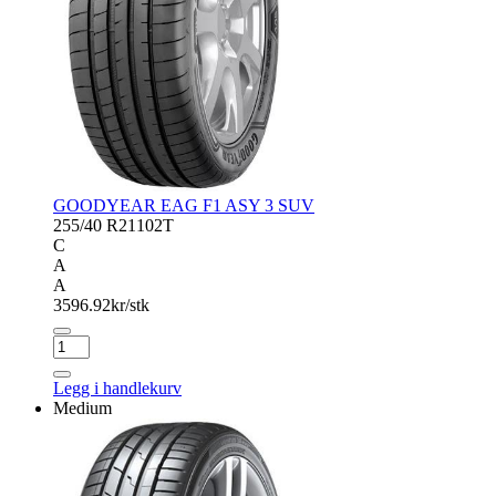
GOODYEAR EAG F1 ASY 3 SUV
255/40 R21
102T
C
A
A
3596.92
kr/stk
GOODYEAR
EAG
F1
Legg i handlekurv
ASY
Medium
3
SUV
antall