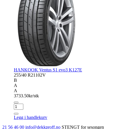
HANKOOK Ventus S1 evo3 K127E
255/40 R21
102V
B
A
A
3733.50
kr/stk
HANKOOK
Ventus
S1
Legg i handlekurv
evo3
K127E
21 56 46 00
info@dekkproff.no
STENGT for sesongen