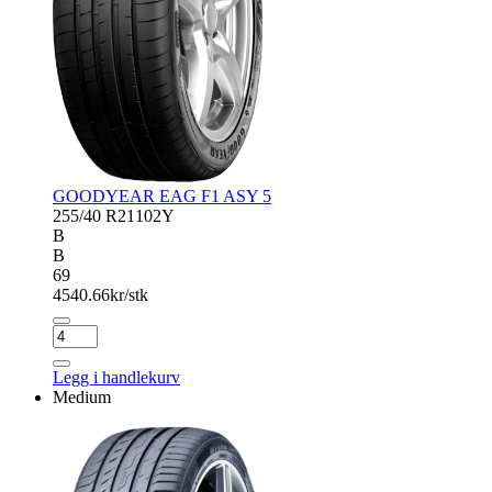
GOODYEAR EAG F1 ASY 5
255/40 R21
102Y
B
B
69
4540.66
kr/stk
GOODYEAR
EAG
F1
Legg i handlekurv
ASY
Medium
5
antall