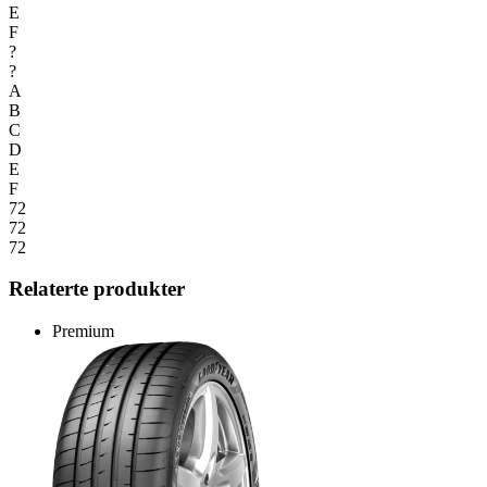
E
F
?
?
A
B
C
D
E
F
72
72
72
Relaterte produkter
Premium