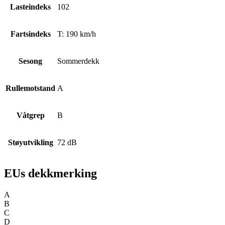
Lasteindeks
102
Fartsindeks
T: 190 km/h
Sesong
Sommerdekk
Rullemotstand
A
Våtgrep
B
Støyutvikling
72 dB
EUs dekkmerking
A
B
C
D