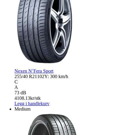
Nexen N’Fera Sport
255/40 R21
102Y: 300 km/h
C
A
73 dB
4108.13
kr/stk
Legg i handlekurv
Medium