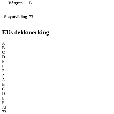
Våtgrep
B
Støyutvikling
73
EUs dekkmerking
A
B
C
D
E
F
?
?
A
B
C
D
E
F
73
73