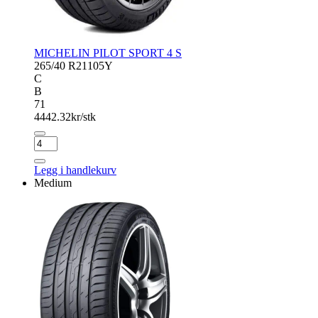
MICHELIN PILOT SPORT 4 S
265/40 R21
105Y
C
B
71
4442.32
kr/stk
MICHELIN
PILOT
SPORT
Legg i handlekurv
4
Medium
S
antall