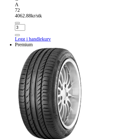
A
72
4062.88
kr/stk
CONTINENTAL
SPORT
CONTACT
Legg i handlekurv
5
Premium
antall