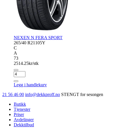
NEXEN N FERA SPORT
265/40 R21
105Y
C
A
73
2514.25
kr/stk
NEXEN
N
FERA
Legg i handlekurv
SPORT
antall
21 56 46 00
info@dekkproff.no
STENGT for sesongen
Butikk
Tjenester
Priser
Avdelinger
Dekktilbud