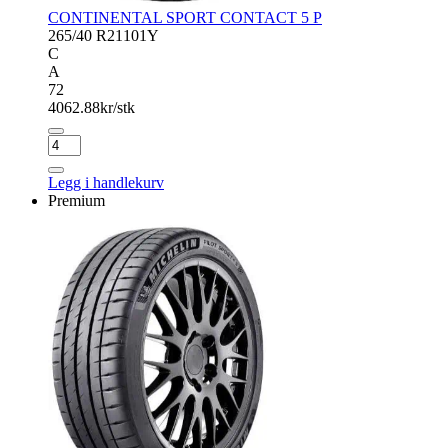
CONTINENTAL SPORT CONTACT 5 P
265/40 R21
101Y
C
A
72
4062.88
kr/stk
CONTINENTAL
SPORT
CONTACT
Legg i handlekurv
5
Premium
P
antall