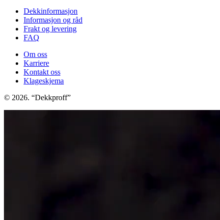
Dekkinformasjon
Informasjon og råd
Frakt og levering
FAQ
Om oss
Karriere
Kontakt oss
Klageskjema
© 2026. “Dekkproff”