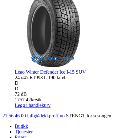
Leao Winter Defender Ice I-15 SUV
245/45 R19
98T: 190 km/h
D
D
72 dB
1757.42
kr/stk
Legg i handlekurv
21 56 46 00
info@dekkproff.no
STENGT for sesongen
Butikk
Tjenester
Priser