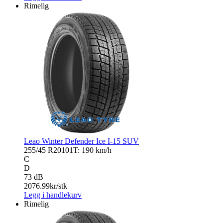
Rimelig
Leao Winter Defender Ice I-15 SUV
255/45 R20
101T: 190 km/h
C
D
73 dB
2076.99
kr/stk
Legg i handlekurv
Rimelig