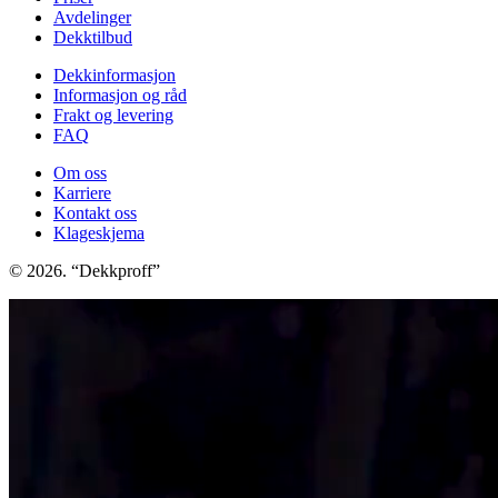
Avdelinger
Dekktilbud
Dekkinformasjon
Informasjon og råd
Frakt og levering
FAQ
Om oss
Karriere
Kontakt oss
Klageskjema
© 2026. “Dekkproff”