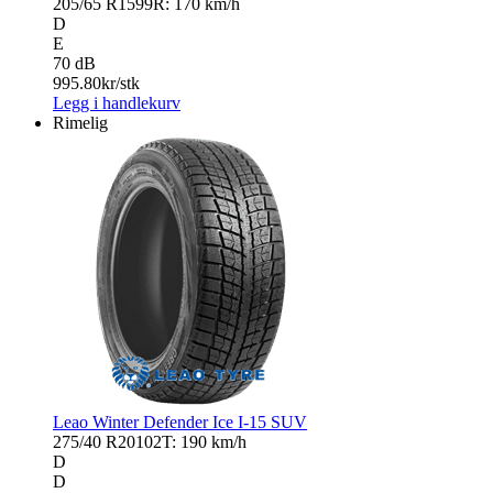
205/65 R15
99R: 170 km/h
D
E
70 dB
995.80
kr/stk
Legg i handlekurv
Rimelig
Leao Winter Defender Ice I-15 SUV
275/40 R20
102T: 190 km/h
D
D