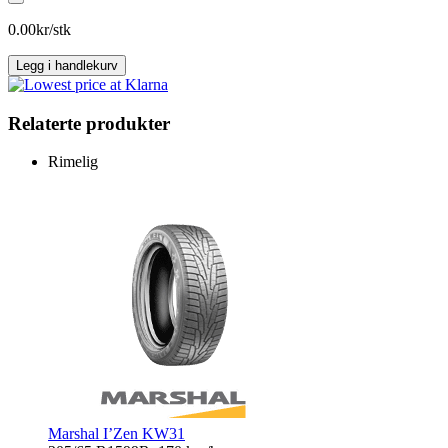
7
antall
0.00
kr/stk
Legg i handlekurv
Relaterte produkter
Rimelig
Marshal I’Zen KW31