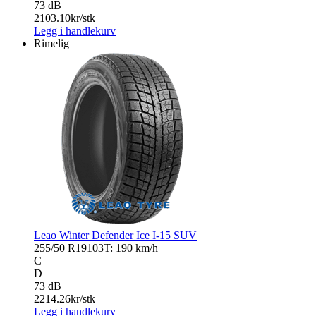
73 dB
2103.10
kr/stk
Legg i handlekurv
Rimelig
Leao Winter Defender Ice I-15 SUV
255/50 R19
103T: 190 km/h
C
D
73 dB
2214.26
kr/stk
Legg i handlekurv