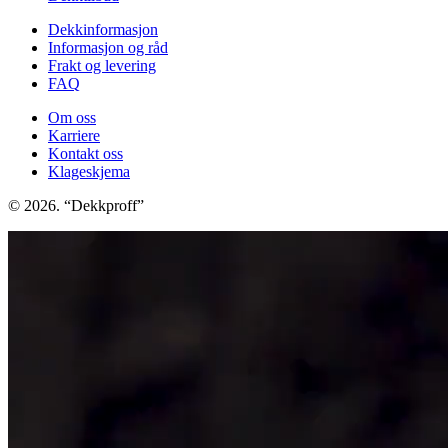
Dekkinformasjon
Informasjon og råd
Frakt og levering
FAQ
Om oss
Karriere
Kontakt oss
Klageskjema
© 2026. “Dekkproff”