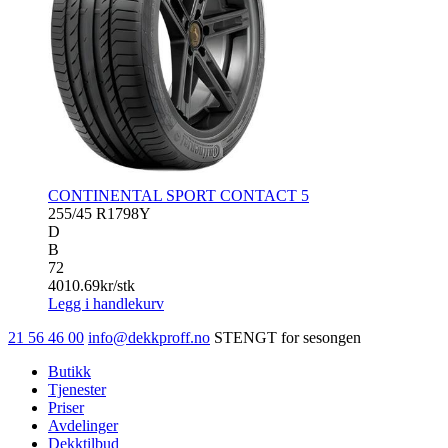
CONTINENTAL SPORT CONTACT 5
255/45 R17
98Y
D
B
72
4010.69
kr/stk
Legg i handlekurv
21 56 46 00
info@dekkproff.no
STENGT for sesongen
Butikk
Tjenester
Priser
Avdelinger
Dekktilbud