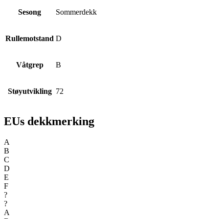
Sesong
Sommerdekk
Rullemotstand
D
Våtgrep
B
Støyutvikling
72
EUs dekkmerking
A
B
C
D
E
F
?
?
A