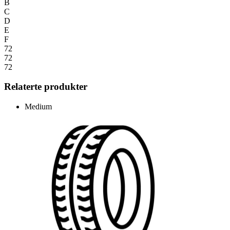
B
C
D
E
F
72
72
72
Relaterte produkter
Medium