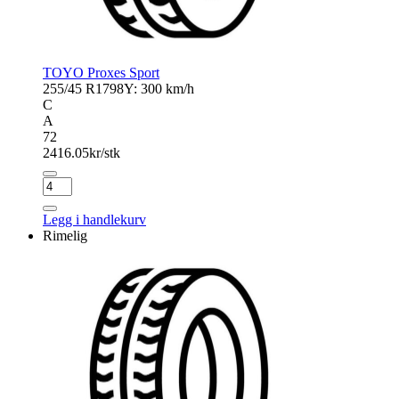
TOYO Proxes Sport
255/45 R17
98Y: 300 km/h
C
A
72
2416.05
kr/stk
TOYO
Proxes
Sport
Legg i handlekurv
antall
Rimelig