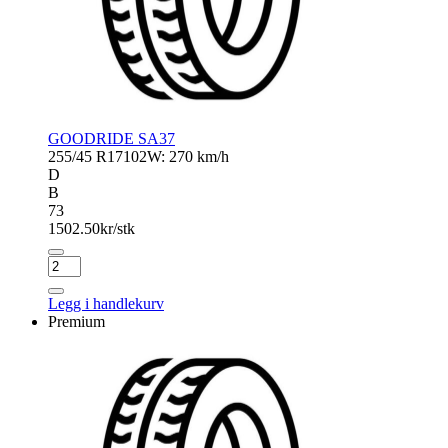
GOODRIDE SA37
255/45 R17
102W: 270 km/h
D
B
73
1502.50
kr/stk
GOODRIDE
SA37
antall
Legg i handlekurv
Premium