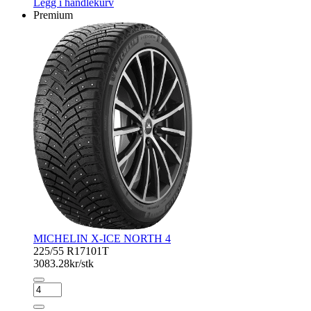
Legg i handlekurv
Premium
MICHELIN X-ICE NORTH 4
225/55 R17
101T
3083.28
kr/stk
MICHELIN
X-