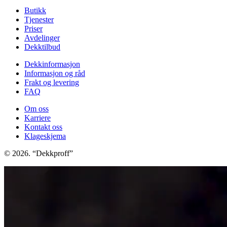
Butikk
Tjenester
Priser
Avdelinger
Dekktilbud
Dekkinformasjon
Informasjon og råd
Frakt og levering
FAQ
Om oss
Karriere
Kontakt oss
Klageskjema
© 2026. “Dekkproff”