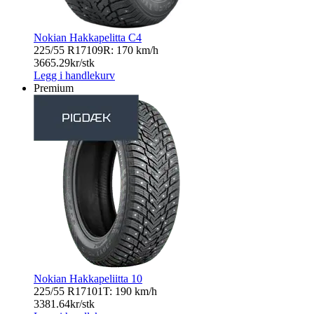
Nokian Hakkapelitta C4
225/55 R17
109R: 170 km/h
3665.29
kr/stk
Legg i handlekurv
Premium
Nokian Hakkapeliitta 10
225/55 R17
101T: 190 km/h
3381.64
kr/stk