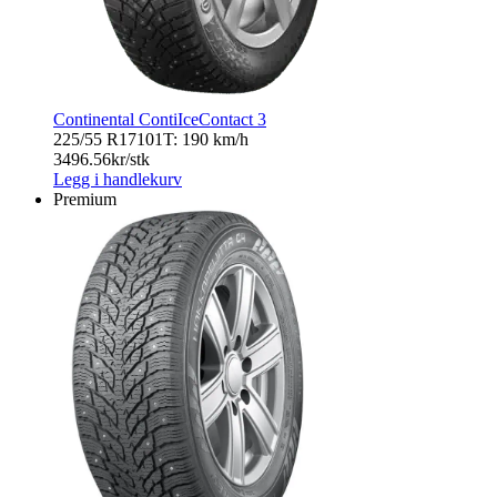
Continental ContiIceContact 3
225/55 R17
101T: 190 km/h
3496.56
kr/stk
Legg i handlekurv
Premium