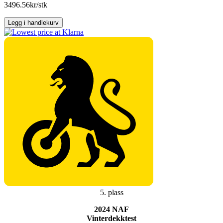
antall
3496.56
kr/stk
Legg i handlekurv
5. plass
2024 NAF
Vinterdekktest