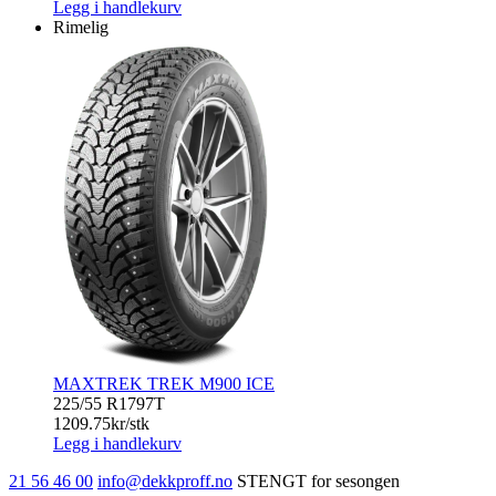
ICE
Legg i handlekurv
NORTH
Rimelig
4
antall
MAXTREK TREK M900 ICE
225/55 R17
97T
1209.75
kr/stk
Legg i handlekurv
21 56 46 00
info@dekkproff.no
STENGT for sesongen