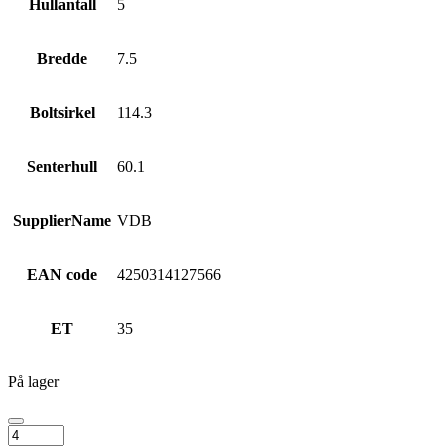
Hullantall
5
Bredde
7.5
Boltsirkel
114.3
Senterhull
60.1
SupplierName
VDB
EAN code
4250314127566
ET
35
På lager
CMS