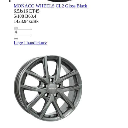
MONACO WHEELS CL2 Gloss Black
6.5Jx16 ET45
5/108 B63.4
1423.94
kr/stk
MONACO
WHEELS
CL2
Legg i handlekurv
Gloss
Black
antall