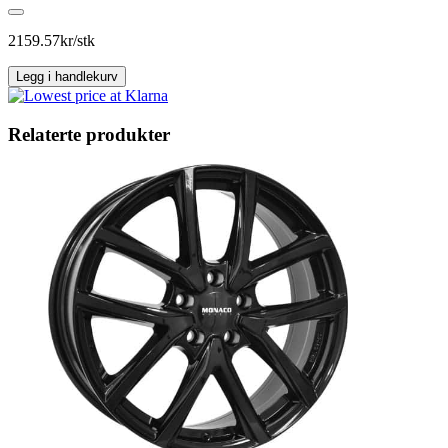
C22
Silver
antall
2159.57
kr/stk
Legg i handlekurv
Relaterte produkter