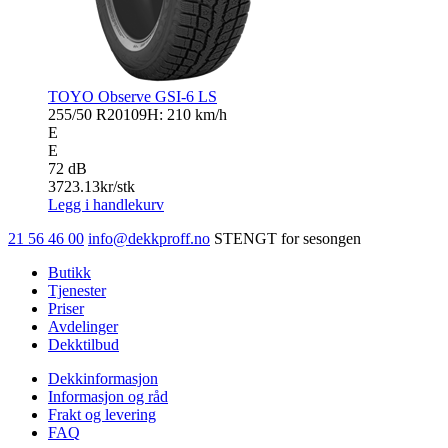
TOYO Observe GSI-6 LS
255/50 R20
109H: 210 km/h
E
E
72 dB
3723.13
kr/stk
Legg i handlekurv
21 56 46 00
info@dekkproff.no
STENGT for sesongen
Butikk
Tjenester
Priser
Avdelinger
Dekktilbud
Dekkinformasjon
Informasjon og råd
Frakt og levering
FAQ