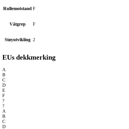
Rullemotstand
F
Våtgrep
F
Støyutvikling
2
EUs dekkmerking
A
B
C
D
E
F
?
?
A
B
C
D