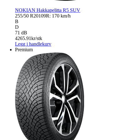
NOKIAN Hakkapelitta R5 SUV
255/50 R20
109R: 170 km/h
B
D
71 dB
4265.91
kr/stk
Legg i handlekurv
Premium