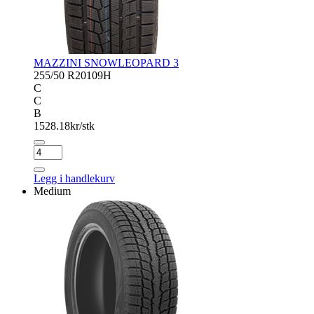
MAZZINI SNOWLEOPARD 3
255/50 R20
109H
C
C
B
1528.18
kr/stk
MAZZINI
SNOWLEOPARD
3
Legg i handlekurv
antall
Medium