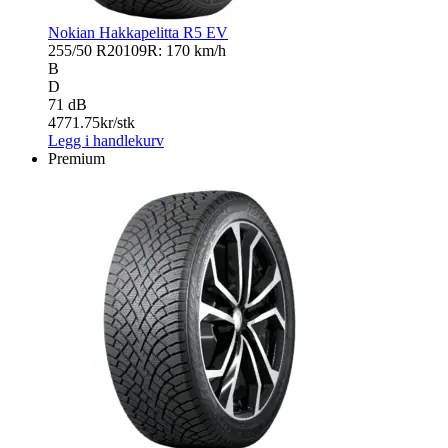
Nokian Hakkapelitta R5 EV
255/50 R20
109R: 170 km/h
B
D
71 dB
4771.75
kr/stk
Legg i handlekurv
Premium