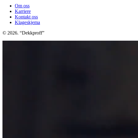
Om oss
Karriere
Kontakt oss
Klageskjema
© 2026. “Dekkproff”