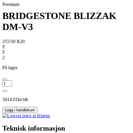
Premium
BRIDGESTONE BLIZZAK
DM-V3
255/50 R20
F
F
2
På lager
BRIDGESTONE
BLIZZAK
DM-
V3
3414.01
kr/stk
antall
Legg i handlekurv
Teknisk informasjon