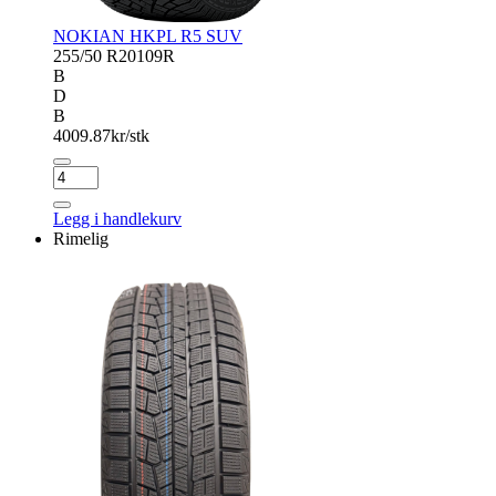
NOKIAN HKPL R5 SUV
255/50 R20
109R
B
D
B
4009.87
kr/stk
NOKIAN
HKPL
R5
Legg i handlekurv
SUV
Rimelig
antall