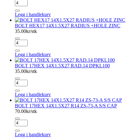
BOLT
HEX17
12X1.5X25
Legg i handlekurv
SPH.+HOLE
ZINC-
BOLT HEX17 14X1.5X27 RADIUS +HOLE ZINC
PL
35.00
kr/stk
antall
BOLT
HEX17
14X1.5X27
Legg i handlekurv
RADIUS
+HOLE
BOLT 17HEX 14X1.5X27 RAD.14 DPKL100
ZINC
35.00
kr/stk
antall
BOLT
17HEX
14X1.5X27
Legg i handlekurv
RAD.14
DPKL100
BOLT 17HEX 14X1.5X27 R14 ZS-73-A S/S CAP
antall
70.00
kr/stk
BOLT
17HEX
14X1.5X27
Legg i handlekurv
R14