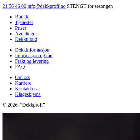
ZS-
21 56 46 00
info@dekkproff.no
STENGT for sesongen
73-
A
Butikk
S/S
Tjenester
CAP
Priser
antall
Avdelinger
Dekktilbud
Dekkinformasjon
Informasjon og råd
Frakt og levering
FAQ
Om oss
Karriere
Kontakt oss
Klageskjema
© 2026. “Dekkproff”