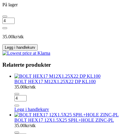
På lager
BOLT
17HEX
12X1.25X24
60°
35.00
kr/stk
+MW
DPKL100
Legg i handlekurv
antall
Relaterte produkter
BOLT HEX17 M12X1.25X22 DP KL100
35.00
kr/stk
BOLT
HEX17
M12X1.25X22
Legg i handlekurv
DP
KL100
BOLT HEX17 12X1.5X25 SPH.+HOLE ZINC-PL
antall
35.00
kr/stk