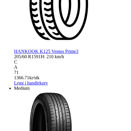
HANKOOK K125 Ventus Prime3
205/60 R15
91H: 210 km/h
C
A
71
1366.71
kr/stk
Legg i handlekurv
Medium