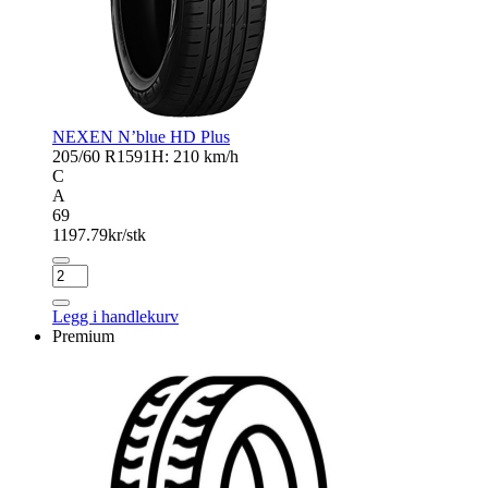
NEXEN N’blue HD Plus
205/60 R15
91H: 210 km/h
C
A
69
1197.79
kr/stk
NEXEN
N'blue
HD
Legg i handlekurv
Plus
Premium
antall