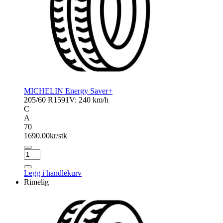
MICHELIN Energy Saver+
205/60 R15
91V: 240 km/h
C
A
70
1690.00
kr/stk
MICHELIN
Energy
Saver+
Legg i handlekurv
antall
Rimelig