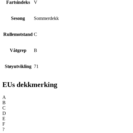
Fartsindeks
V
Sesong
Sommerdekk
Rullemotstand
C
Våtgrep
B
Støyutvikling
71
EUs dekkmerking
A
B
C
D
E
F
?