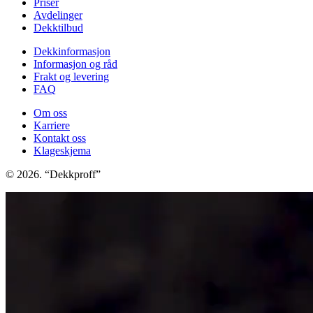
Priser
Avdelinger
Dekktilbud
Dekkinformasjon
Informasjon og råd
Frakt og levering
FAQ
Om oss
Karriere
Kontakt oss
Klageskjema
© 2026. “Dekkproff”