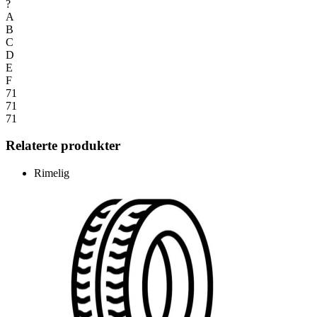
?
A
B
C
D
E
F
71
71
71
Relaterte produkter
Rimelig