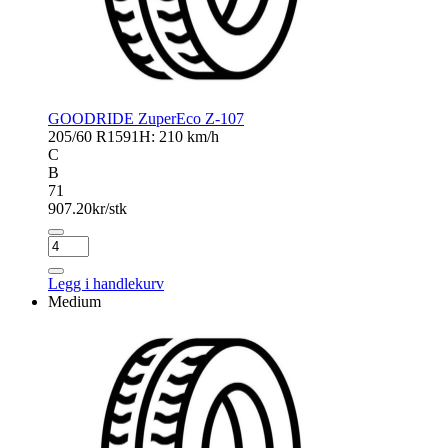
GOODRIDE ZuperEco Z-107
205/60 R15
91H: 210 km/h
C
B
71
907.20
kr/stk
GOODRIDE
ZuperEco
Z-
Legg i handlekurv
107
Medium
antall