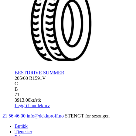
BESTDRIVE SUMMER
205/60 R15
91V
C
B
71
3913.00
kr/stk
Legg i handlekurv
21 56 46 00
info@dekkproff.no
STENGT for sesongen
Butikk
Tjenester