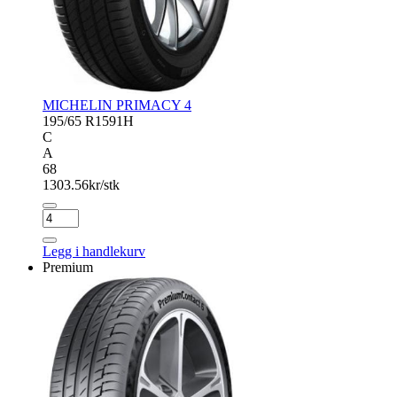
MICHELIN PRIMACY 4
195/65 R15
91H
C
A
68
1303.56
kr/stk
MICHELIN
PRIMACY
4
Legg i handlekurv
antall
Premium