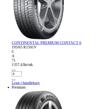
CONTINENTAL PREMIUM CONTACT 6
195/65 R15
91V
C
A
71
1357.43
kr/stk
CONTINENTAL
PREMIUM
CONTACT
Legg i handlekurv
6
Premium
antall