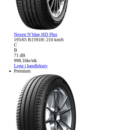
Nexen N’blue HD Plus
195/65 R15
91H: 210 km/h
C
B
71 dB
998.16
kr/stk
Legg i handlekurv
Premium