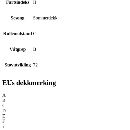
Fartsindeks
H
Sesong
Sommerdekk
Rullemotstand
C
Våtgrep
B
Støyutvikling
72
EUs dekkmerking
A
B
C
D
E
F
?