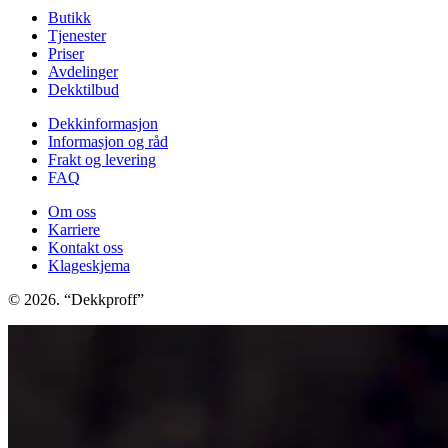
Butikk
Tjenester
Priser
Avdelinger
Dekktilbud
Dekkinformasjon
Informasjon og råd
Frakt og levering
FAQ
Om oss
Karriere
Kontakt oss
Klageskjema
© 2026. “Dekkproff”