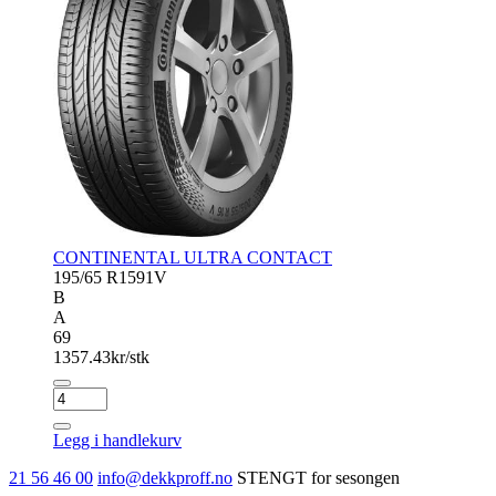
CONTINENTAL ULTRA CONTACT
195/65 R15
91V
B
A
69
1357.43
kr/stk
CONTINENTAL
ULTRA
CONTACT
Legg i handlekurv
antall
21 56 46 00
info@dekkproff.no
STENGT for sesongen