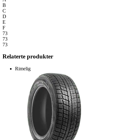
B
C
D
E
F
73
73
73
Relaterte produkter
Rimelig