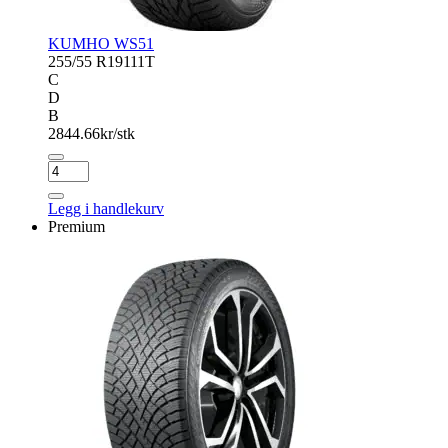
KUMHO WS51
255/55 R19
111T
C
D
B
2844.66
kr/stk
KUMHO
WS51
antall
Legg i handlekurv
Premium