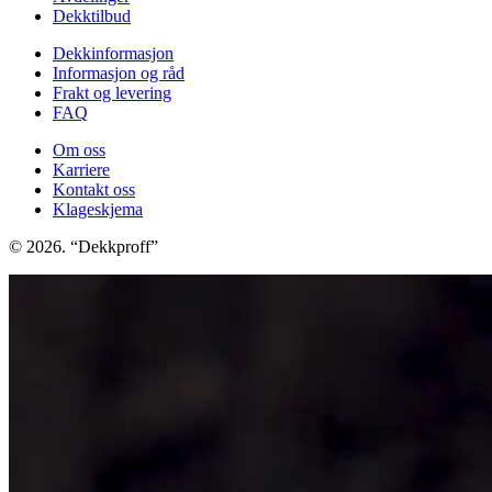
Dekktilbud
Dekkinformasjon
Informasjon og råd
Frakt og levering
FAQ
Om oss
Karriere
Kontakt oss
Klageskjema
© 2026. “Dekkproff”