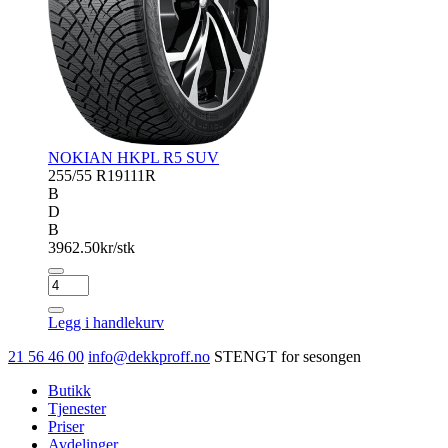
NOKIAN HKPL R5 SUV
255/55 R19
111R
B
D
B
3962.50
kr/stk
NOKIAN
HKPL
R5
Legg i handlekurv
SUV
antall
21 56 46 00
info@dekkproff.no
STENGT for sesongen
Butikk
Tjenester
Priser
Avdelinger