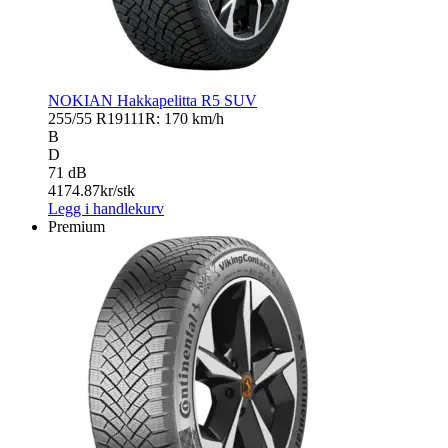
NOKIAN Hakkapelitta R5 SUV
255/55 R19
111R: 170 km/h
B
D
71 dB
4174.87
kr/stk
Legg i handlekurv
Premium