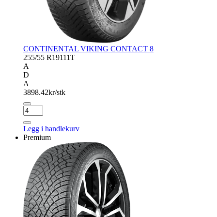
CONTINENTAL VIKING CONTACT 8
255/55 R19
111T
A
D
A
3898.42
kr/stk
CONTINENTAL
VIKING
CONTACT
Legg i handlekurv
8
Premium
antall