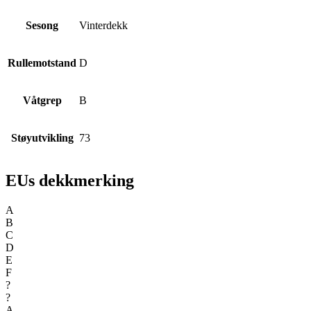
Sesong
Vinterdekk
Rullemotstand
D
Våtgrep
B
Støyutvikling
73
EUs dekkmerking
A
B
C
D
E
F
?
?
A