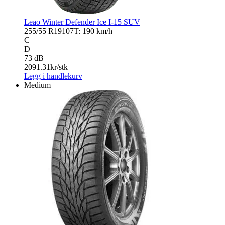
Leao Winter Defender Ice I-15 SUV
255/55 R19
107T: 190 km/h
C
D
73 dB
2091.31
kr/stk
Legg i handlekurv
Medium