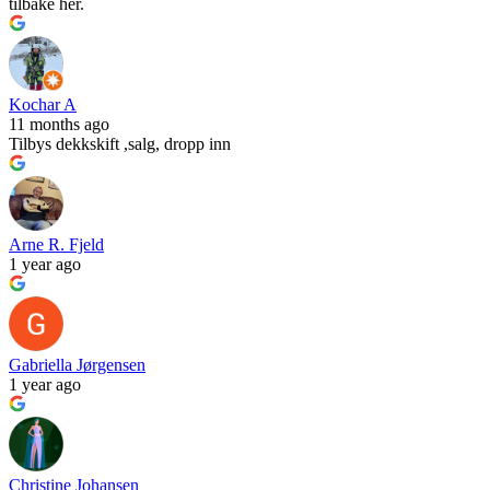
tilbake her.
Kochar A
11 months ago
Tilbys dekkskift ,salg, dropp inn
Arne R. Fjeld
1 year ago
Gabriella Jørgensen
1 year ago
Christine Johansen