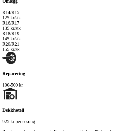
Omlegg
R14/R15
125 kr/stk
R16/R17
135 kr/stk
R18/R19
145 kr/stk
R20/R21
155 kr/sk
Reparering
100-500 kr
Dekkhotell
925 kr per sesong