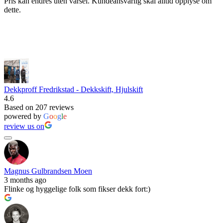
Pris kan endres uten varsel. Kundeansvarlig skal alltid opplyse om
dette.
Dekkproff Fredrikstad - Dekkskift, Hjulskift
4.6
Based on 207 reviews
powered by
G
o
o
g
l
e
review us on
Magnus Gulbrandsen Moen
3 months ago
Flinke og hyggelige folk som fikser dekk fort:)