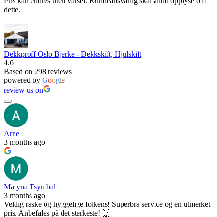
Pris kan endres uten varsel. Kundeansvarlig skal alltid opplyse om
dette.
Dekkproff Oslo Bjerke - Dekkskift, Hjulskift
4.6
Based on 298 reviews
powered by
G
o
o
g
l
e
review us on
Arne
3 months ago
Maryna Tsymbal
3 months ago
Veldig raske og hyggelige folkens! Superbra service og en utmerket
pris. Anbefales på det sterkeste! 🙌