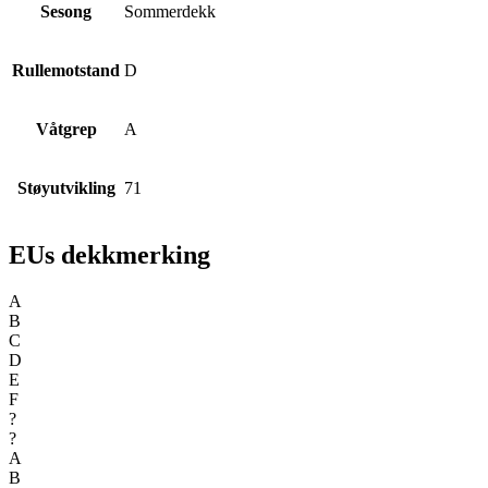
Sesong
Sommerdekk
Rullemotstand
D
Våtgrep
A
Støyutvikling
71
EUs dekkmerking
A
B
C
D
E
F
?
?
A
B