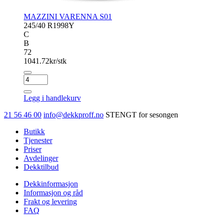
MAZZINI VARENNA S01
245/40 R19
98Y
C
B
72
1041.72
kr/stk
MAZZINI
VARENNA
S01
Legg i handlekurv
antall
21 56 46 00
info@dekkproff.no
STENGT for sesongen
Butikk
Tjenester
Priser
Avdelinger
Dekktilbud
Dekkinformasjon
Informasjon og råd
Frakt og levering
FAQ