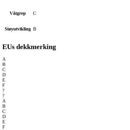
Våtgrep
C
Støyutvikling
B
EUs dekkmerking
A
B
C
D
E
F
?
?
A
B
C
D
E
F