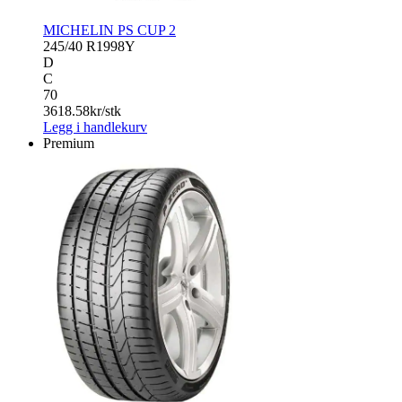
MICHELIN PS CUP 2
245/40 R19
98Y
D
C
70
3618.58
kr/stk
Legg i handlekurv
Premium