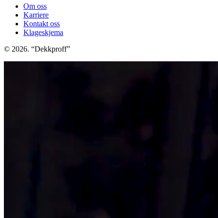
Om oss
Karriere
Kontakt oss
Klageskjema
© 2026. “Dekkproff”