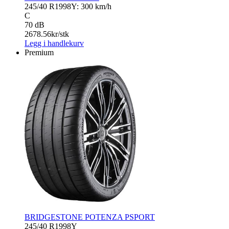
245/40 R19
98Y: 300 km/h
C
70 dB
2678.56
kr/stk
Legg i handlekurv
Premium
BRIDGESTONE POTENZA PSPORT
245/40 R19
98Y