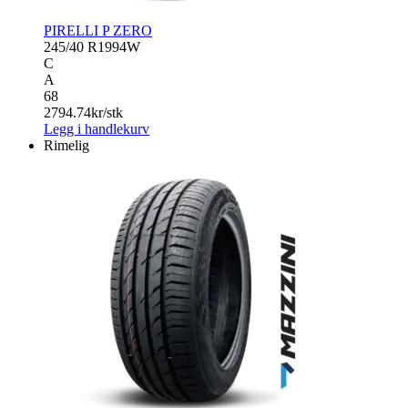
PIRELLI P ZERO
245/40 R19
94W
C
A
68
2794.74
kr/stk
Legg i handlekurv
Rimelig