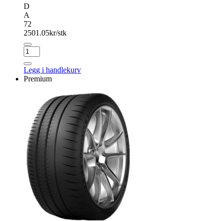
D
A
72
2501.05
kr/stk
BRIDGESTONE
POTENZA
PSPORT
Legg i handlekurv
antall
Premium