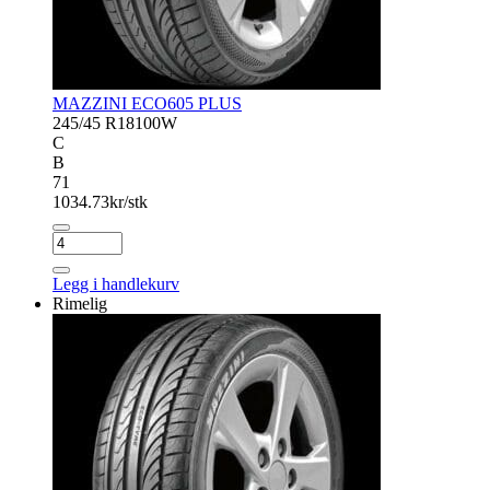
MAZZINI ECO605 PLUS
245/45 R18
100W
C
B
71
1034.73
kr/stk
MAZZINI
ECO605
PLUS
Legg i handlekurv
antall
Rimelig