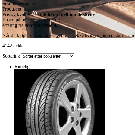
Sesongmessighet
Produsent
Pris og kvalitet
Slik har vi delt inn dekkene
Basert på pris, ytelse, tester og
erfaring fra nordiske forhold.
Når du kjøper løse dekk er det bra å sjekke hvilken tomme-størrelse m
4142 dekk
Sortering
Rimelig