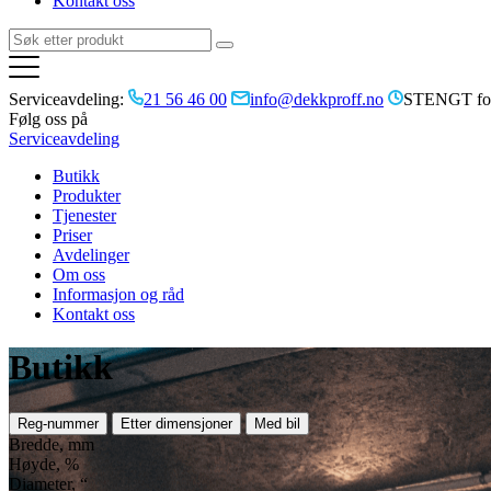
Kontakt oss
Serviceavdeling:
21 56 46 00
info@dekkproff.no
STENGT for
Følg oss på
Serviceavdeling
Butikk
Produkter
Tjenester
Priser
Avdelinger
Om oss
Informasjon og råd
Kontakt oss
Butikk
Reg-nummer
Etter dimensjoner
Med bil
Bredde, mm
Høyde, %
Diameter, “