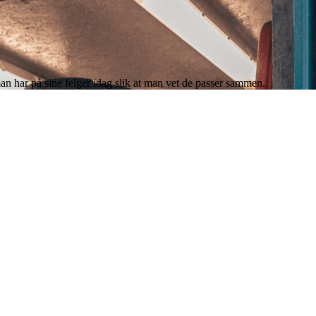
an har på sine felger idag slik at man vet de passer sammen.