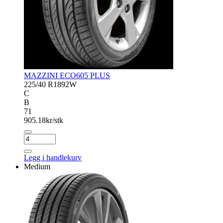
MAZZINI ECO605 PLUS
225/40 R18
92W
C
B
71
905.18
kr/stk
MAZZINI
ECO605
PLUS
Legg i handlekurv
antall
Medium