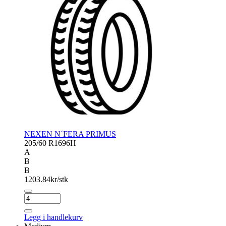
NEXEN N´FERA PRIMUS
205/60 R16
96H
A
B
B
1203.84
kr/stk
NEXEN
N
´FERA
Legg i handlekurv
PRIMUS