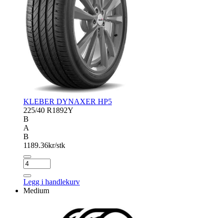
KLEBER DYNAXER HP5
225/40 R18
92Y
B
A
B
1189.36
kr/stk
KLEBER
DYNAXER
HP5
Legg i handlekurv
antall
Medium