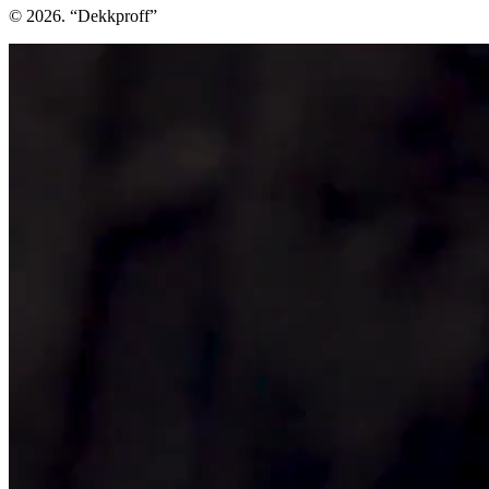
© 2026. “Dekkproff”