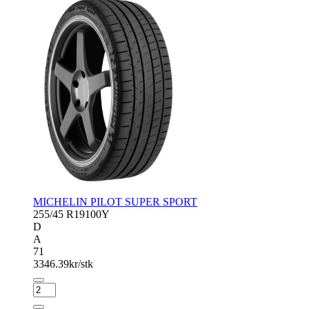
MICHELIN PILOT SUPER SPORT
255/45 R19
100Y
D
A
71
3346.39
kr/stk
MICHELIN
PILOT