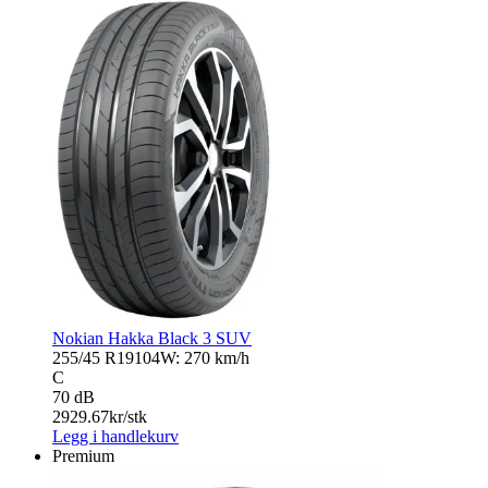
Nokian Hakka Black 3 SUV
255/45 R19
104W: 270 km/h
C
70 dB
2929.67
kr/stk
Legg i handlekurv
Premium