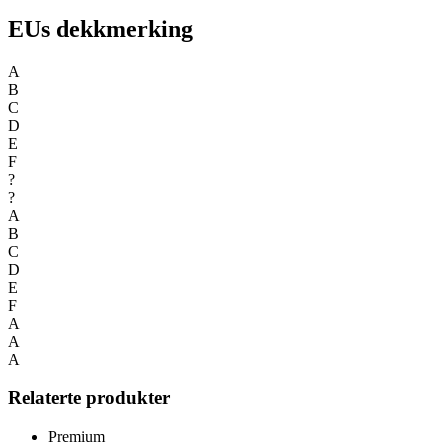
EUs dekkmerking
A
B
C
D
E
F
?
?
A
B
C
D
E
F
A
A
A
Relaterte produkter
Premium