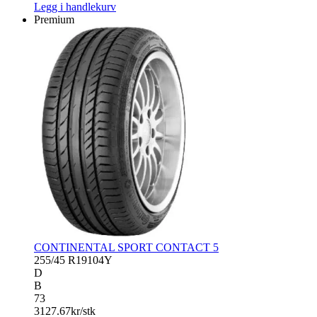
SUPER
Legg i handlekurv
SPORT
Premium
antall
CONTINENTAL SPORT CONTACT 5
255/45 R19
104Y
D
B
73
3127.67
kr/stk