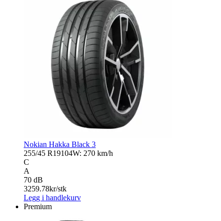
Nokian Hakka Black 3
255/45 R19
104W: 270 km/h
C
A
70 dB
3259.78
kr/stk
Legg i handlekurv
Premium