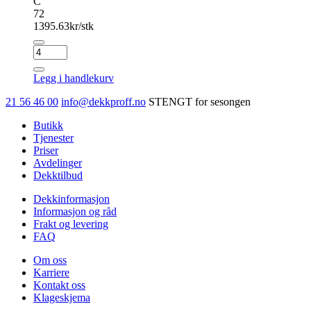
C
72
1395.63
kr/stk
GREENTRAC
NEOSPORT
EV
Legg i handlekurv
antall
21 56 46 00
info@dekkproff.no
STENGT for sesongen
Butikk
Tjenester
Priser
Avdelinger
Dekktilbud
Dekkinformasjon
Informasjon og råd
Frakt og levering
FAQ
Om oss
Karriere
Kontakt oss
Klageskjema