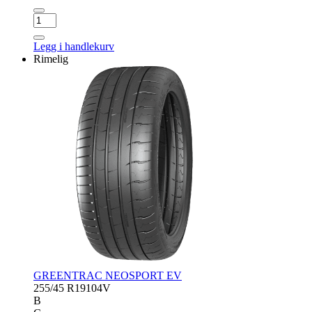
CONTINENTAL
SPORT
CONTACT
Legg i handlekurv
5
Rimelig
antall
GREENTRAC NEOSPORT EV
255/45 R19
104V
B