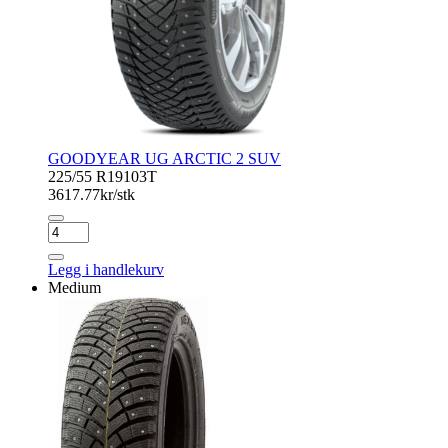
GOODYEAR UG ARCTIC 2 SUV
225/55 R19
103T
3617.77
kr/stk
GOODYEAR
UG
ARCTIC
Legg i handlekurv
2
Medium
SUV
antall