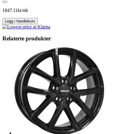
CL2
Gloss
1847.11
kr/stk
Black
antall
Legg i handlekurv
Relaterte produkter