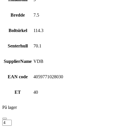
Bredde
7.5
Boltsirkel
114.3
Senterhull
70.1
SupplierName
VDB
EAN code
4059771028030
ET
40
På lager
MONACO
WHEELS