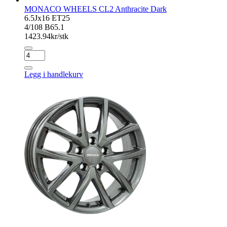
MONACO WHEELS CL2 Anthracite Dark
6.5Jx16 ET25
4/108 B65.1
1423.94
kr/stk
MONACO
WHEELS
CL2
Legg i handlekurv
Anthracite
Dark
antall