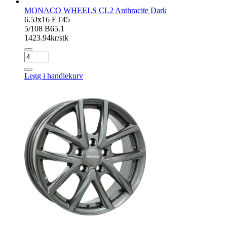
MONACO WHEELS CL2 Anthracite Dark
6.5Jx16 ET45
5/108 B65.1
1423.94
kr/stk
MONACO
WHEELS
CL2
Legg i handlekurv
Anthracite
Dark
antall