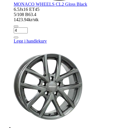
MONACO WHEELS CL2 Gloss Black
6.5Jx16 ET45
5/108 B63.4
1423.94
kr/stk
MONACO
WHEELS
CL2
Legg i handlekurv
Gloss
Black
antall