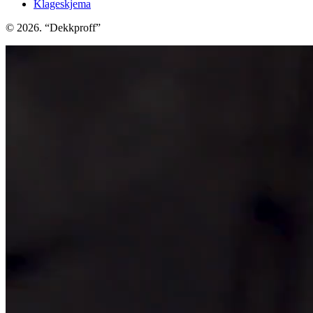
Klageskjema
© 2026. “Dekkproff”