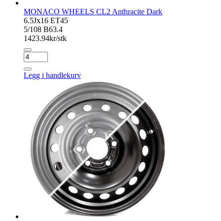
MONACO WHEELS CL2 Anthracite Dark
6.5Jx16 ET45
5/108 B63.4
1423.94
kr/stk
MONACO
WHEELS
CL2
Legg i handlekurv
Anthracite
Dark
antall