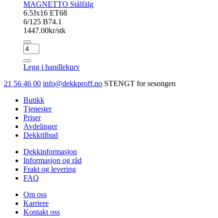
MAGNETTO Stålfälg
6.5Jx16 ET68
6/125 B74.1
1447.00
kr/stk
MAGNETTO
Stålfälg
antall
Legg i handlekurv
21 56 46 00
info@dekkproff.no
STENGT for sesongen
Butikk
Tjenester
Priser
Avdelinger
Dekktilbud
Dekkinformasjon
Informasjon og råd
Frakt og levering
FAQ
Om oss
Karriere
Kontakt oss